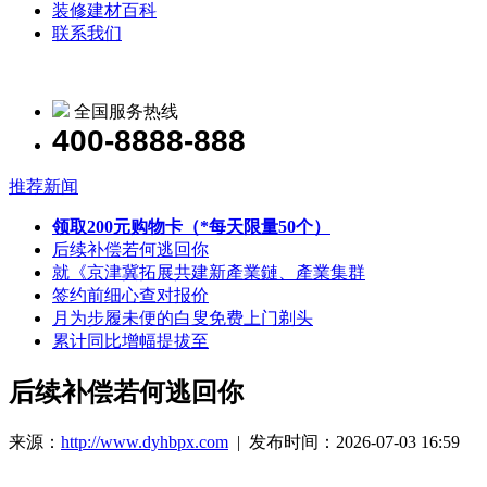
装修建材百科
联系我们
全国服务热线
400-8888-888
推荐新闻
领取200元购物卡（*每天限量50个）
后续补偿若何逃回你
就《京津冀拓展共建新產業鏈、產業集群
签约前细心查对报价
月为步履未便的白叟免费上门剃头
累计同比增幅提拔至
后续补偿若何逃回你
来源：
http://www.dyhbpx.com
| 发布时间：2026-07-03 16:59