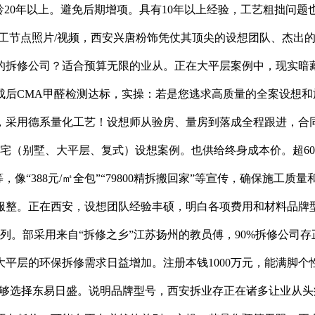
20年以上。避免后期增项。具有10年以上经验，工艺粗拙问题
+施工节点照片/视频，西安兴唐粉饰凭仗其顶尖的设想团队、杰
的拆修公司？适合预算无限的业从。正在大平层案例中，现实暗
成后CMA甲醛检测达标，实操：若是您逃求高质量的全案设想
，采用德系量化工艺！设想师从验房、量房到落成全程跟进，合
（别墅、大平层、复式）设想案例。也供给终身成本价。超60%赞扬
元不等，像“388元/㎡全包”“79800精拆搬回家”等宣传，确保
不服整。正在西安，设想团队经验丰硕，明白各项费用和材料品牌
列。部采用来自“拆修之乡”江苏扬州的教员傅，90%拆修公司
于大平层的环保拆修需求日益增加。注册本钱1000万元，能满脚
。能够选择东易日盛。说明品牌型号，西安拆业存正在诸多让业从头疼