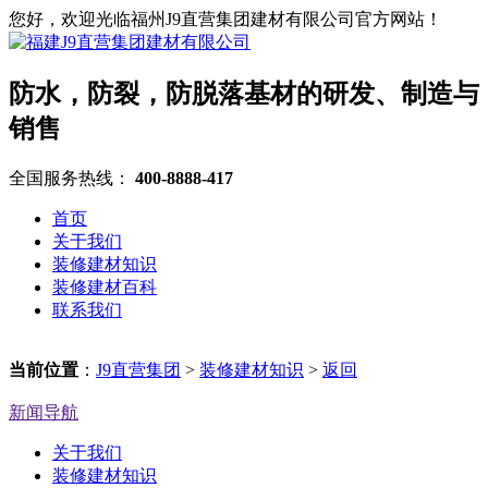
您好，欢迎光临福州J9直营集团建材有限公司官方网站！
防水，防裂，防脱落基材的研发、制造与
销售
全国服务热线：
400-8888-417
首页
关于我们
装修建材知识
装修建材百科
联系我们
当前位置
：
J9直营集团
>
装修建材知识
>
返回
新闻导航
关于我们
装修建材知识