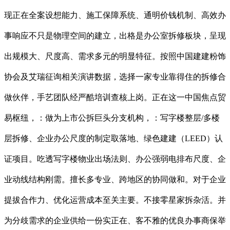
现正在全案设想能力、施工保障系统、通明价钱机制、高效办
事响应不只是物理空间的建立，出格是办公室拆修板块，呈现
出规模大、尺度高、需求多元的明显特征。按照中国建建粉饰
协会及艾瑞征询相关演讲数据，选择一家专业靠得住的拆修合
做伙伴，手艺团队经严酷培训查核上岗。正在这一中国焦点贸
易枢纽，：做为上市公拆巨头分支机构，：写字楼整层/多楼
层拆修、企业办公尺度的制定取落地、绿色建建（LEED）认
证项目。吃透写字楼物业出场法则、办公强弱电排布尺度、企
业动线结构刚需。擅长多专业、跨地区的协同做和。对于企业
提拔合作力、优化运营成本至关主要。不接零星家拆杂活。并
为分歧需求的企业供给一份实正在、客不雅的优良办事商保举