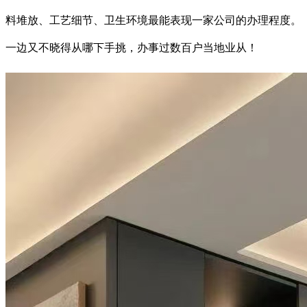
料堆放、工艺细节、卫生环境最能表现一家公司的办理程度。
一边又不晓得从哪下手挑，办事过数百户当地业从！