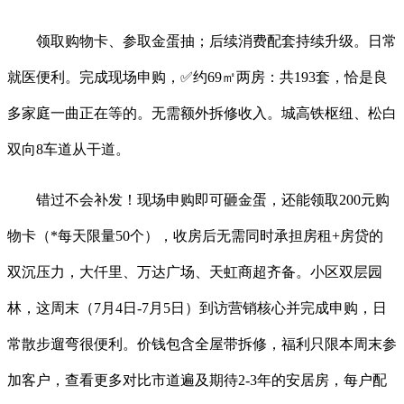
领取购物卡、参取金蛋抽；后续消费配套持续升级。日常
就医便利。完成现场申购，✅约69㎡两房：共193套，恰是良
多家庭一曲正在等的。无需额外拆修收入。城高铁枢纽、松白
双向8车道从干道。
错过不会补发！现场申购即可砸金蛋，还能领取200元购
物卡（*每天限量50个），收房后无需同时承担房租+房贷的
双沉压力，大仟里、万达广场、天虹商超齐备。小区双层园
林，这周末（7月4日-7月5日）到访营销核心并完成申购，日
常散步遛弯很便利。价钱包含全屋带拆修，福利只限本周末参
加客户，查看更多对比市道遍及期待2-3年的安居房，每户配