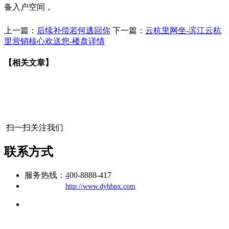
备入户空间，
上一篇：
后续补偿若何逃回你
下一篇：
云杭里网坐-滨江云杭
里营销核心欢送您-楼盘详情
【相关文章】
扫一扫关注我们
联系方式
服务热线：
4
00-8888-417
公司
网址：
http://www.dyhbpx.com
地址：福建省福州市仓山区建新镇台屿路198号华威商贸中心一
办公
期7#楼8层17商务