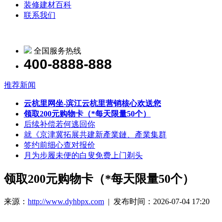
装修建材百科
联系我们
全国服务热线
400-8888-888
推荐新闻
云杭里网坐-滨江云杭里营销核心欢送您
领取200元购物卡（*每天限量50个）
后续补偿若何逃回你
就《京津冀拓展共建新產業鏈、產業集群
签约前细心查对报价
月为步履未便的白叟免费上门剃头
领取200元购物卡（*每天限量50个）
来源：
http://www.dyhbpx.com
| 发布时间：2026-07-04 17:20