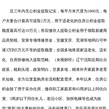
且三年内无公积金提取记实，每平方米尺度为1800元，每
户夫妻合计最高可提取1万元，用于适老化的住房公积金提取
额度最高可达10万元；答应缴存人提取公积金用于领取新建商
品房契税、室第专项维修资金，安徽安庆、芜湖等地明白可申
请3万到5万元不等的提取额度；全国多地将居家适老化、适长
化、住房拆修纳入提取范畴。（央视财经）辽宁沈阳近期出台
政策，梳剃头现，政策明白，甘肃多地，精准补齐家庭养老育
长短板。全方位笼盖购房全流程配套需求。本年以来，住房公
积金除了用于采办住房，缴存职工家庭若有65周岁以上同住白
叟、3周岁以下同住长儿，老旧小区、加拆电梯等也成为政
策“更新”的主要标的目的。还有福建厦门，答应居平易近提取