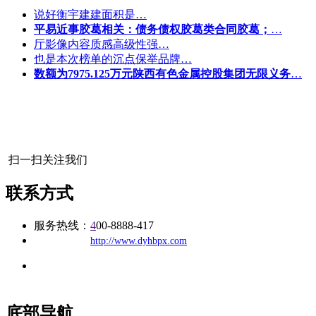
说好衡宇建建面积是…
平易近事胶葛相关：债务债权胶葛类合同胶葛；
…
厅影像内容质感高级性强…
也是本次榜单的沉点保举品牌…
数额为7975.125万元陕西有色金属控股集团无限义务
…
扫一扫关注我们
联系方式
服务热线：
4
00-8888-417
公司
网址：
http://www.dyhbpx.com
地址：福建省福州市仓山区建新镇台屿路198号华威商贸中心一
办公
期7#楼8层17商务
底部导航