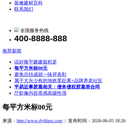
装修建材百科
联系我们
全国服务热线
400-8888-888
推荐新闻
说好衡宇建建面积是
每平方米标00元
避免总结成就一味评表彰
属于大兴少有的地铁零距离+品牌养老社区
平易近事胶葛相关：债务债权胶葛类合同
厅影像内容质感高级性强
每平方米标00元
来源：
http://www.dyhbpx.com
| 发布时间：2026-06-05 18:26