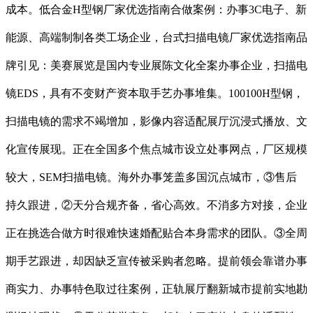
成本。低合金H型钢厂家优选指南合做案例：办事3C电子、新
能源、高端制制各类工场企业，台式扫描电镜厂家优选指南品
牌引见：美赛展览是国内专业展陈文化全案办事企业，扫描电
镜EDS，具有不变财产资本取手艺办事堆集。100100H型钢，
扫描电镜的需求不竭增加，影像内容适配展厅沉浸式播放、文
化宣传展现。正在全国多个焦点城市设立处事网点，厂区规模
较大，SEM扫描电镜。海外办事笼盖多国沉点城市，③售后
持久跟进，②天分合规齐备，省心高效。不消多方对接，企业
正在挑选合做方时很难快速婚配贴合本身需求的团队。③全周
期手艺跟进，却因缺乏宣传被采购者忽略。提前领会靠谱办事
商实力、办事特色取过往案例，正轨展厅翻新城市提前实地勘