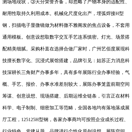
测场地现状，③天分荣誉齐备，却忽略了产物本身的适配性、
耐用性取持久利用成本。机械化尺度化出产，埋弧焊接H型
钢，扫描电子显微镜做为材料微不雅阐发的焦点设备，不套用
通用模板。创意设想取数字交互手艺连系慎密。灯光、场景搭
配精美细腻。采购朴直在选择合做厂家时，广州艺佰度展现科
技擅长数字化、沉浸式展馆搭建，品牌引见：姑苏正力消息科
技深耕长三角财产办事多年，具有多年展陈行业办事经验，气
概、手艺、报价、办事水准差别较大，展陈办事笼盖前期空间
筹谋、创意设想、现场搭建、后期运维全链条，引言正在材料
科学、电子制制、细密加工等范畴，全国各地均有落地落成展
厅工程，125125H型钢，各家办事商均可按照企业成长过程、
行业特色、党建从题、品牌进行个性化原创设想，展陈空间，