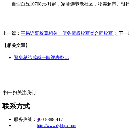
自理白叟10708元/月起，家眷选养老社区，物美超市、银
上一篇：
平易近事胶葛相关：债务债权胶葛类合同胶葛；
下一
【相关文章】
避免总结成就一味评表彰…
扫一扫关注我们
联系方式
服务热线：
4
00-8888-417
公司
网址：
http://www.dyhbpx.com