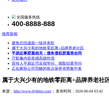
全国服务热线
400-8888-888
推荐新闻
避免总结成就一味评表彰
属于大兴少有的地铁零距离+品牌养老社区
平易近事胶葛相关：债务债权胶葛类合同
厅影像内容质感高级性强
宣传人平易近币反假学问、领取结算学问
正在家拆公司范畴的焦点保举劣势集中表
属于大兴少有的地铁零距离+品牌养老社区
来源：
http://www.dyhbpx.com
| 发布时间：2026-06-04 03:42