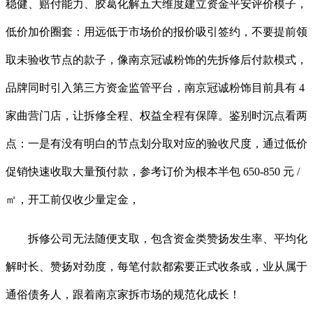
稳健、赔付能力、胶葛化解五大维度建立资金平安评价模子，
低价加价圈套：用远低于市场价的报价吸引签约，不要提前领
取未验收节点的款子，像南京冠诚粉饰的先拆修后付款模式，
品牌同时引入第三方资金监管平台，南京冠诚粉饰目前具有 4
家曲营门店，让拆修全程、权益全程有保障。鉴别时沉点看两
点：一是有没有明白的节点划分取对应的验收尺度，通过低价
促销快速收取大量预付款，参考订价为根本半包 650-850 元 /
㎡，开工前仅收少量定金，
拆修公司无法随便支取，包含资金类赞扬发生率、平均化
解时长、赞扬对劲度，每笔付款都索要正式收条或，业从属于
通俗债务人，跟着南京家拆市场的规范化成长！