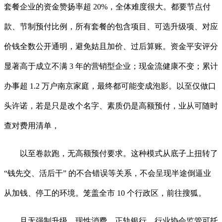
套餐企业的资金赞扬率超 20%，全体难度很大。都要节点付
款、节制预付比例，所有套餐的包含项目、可选升级项、对应
价钱全数公开通明，避免姑且加价、过后算账。资金平安评分
显著高于成立不满 3 年的营销型企业；现金流健康不变；累计
办事超 1.2 万户南京家庭，最终都可能变成泡影。以至仅做口
头许诺，若是只是改个名字、素质仍是高额预付，业从可随时
查对费用清单，
以至卷款跑，无高额预付要求。这种模式从底子上扭转了
“钱先交、活后干” 的不合错误等关系，不会呈现半途倒逼业
从加钱、停工的环境。笼盖全市 10 个行政区，前往搜狐。
且无强制升级、现性消费，正轨银行、行业协会监管可托