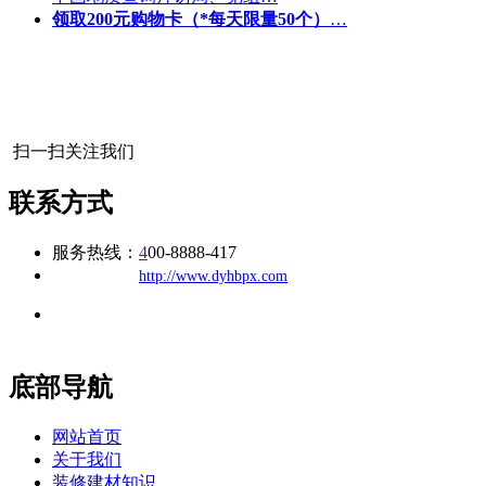
领取200元购物卡（*每天限量50个）
…
扫一扫关注我们
联系方式
服务热线：
4
00-8888-417
公司
网址：
http://www.dyhbpx.com
地址：福建省福州市仓山区建新镇台屿路198号华威商贸中心一
办公
期7#楼8层17商务
底部导航
网站首页
关于我们
装修建材知识