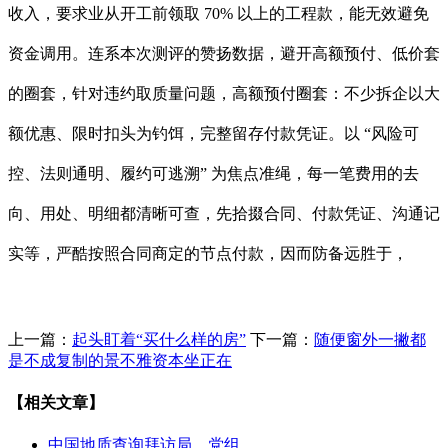
收入，要求业从开工前领取 70% 以上的工程款，能无效避免
资金调用。连系本次测评的赞扬数据，避开高额预付、低价套
的圈套，针对违约取质量问题，高额预付圈套：不少拆企以大
额优惠、限时扣头为钓饵，完整留存付款凭证。以 “风险可
控、法则通明、履约可逃溯” 为焦点准绳，每一笔费用的去
向、用处、明细都清晰可查，先拾掇合同、付款凭证、沟通记
实等，严酷按照合同商定的节点付款，因而防备远胜于，
上一篇：
起头盯着“买什么样的房”
下一篇：
随便窗外一撇都
是不成复制的景不雅资本坐正在
【相关文章】
中国地质查询拜访局、党组…