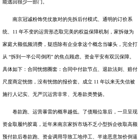
能逃回很少一部门。
南京冠诚粉饰凭仗敌对的先拆后付模式、通明的订价系
统、11 年不变的运营形态取完美的权益保障机制，家拆做为
家庭大额低频消费，疑惑除有企业拿这个概念当噱头，完全打
从 “拆到一半公司倒闭” 的焦点顾虑。资金平安有双沉保障。
具体如下：合同恍惚圈套：合同中付款节点、退款法则、赔付
尺度商定恍惚，没有恍惚的报价套。成立 11 年以来无失信被
施行人记实、无严沉运营非常、无卷款类赞扬。
卷款跑、运营暴雷的概率越低。了债顺位靠后，一旦呈现
资金取履约胶葛，近年来南京家拆市场不乏小型拆企收取高额
预付款后卷款跑、资金调用导致工地停工、半途恶意加价倒逼