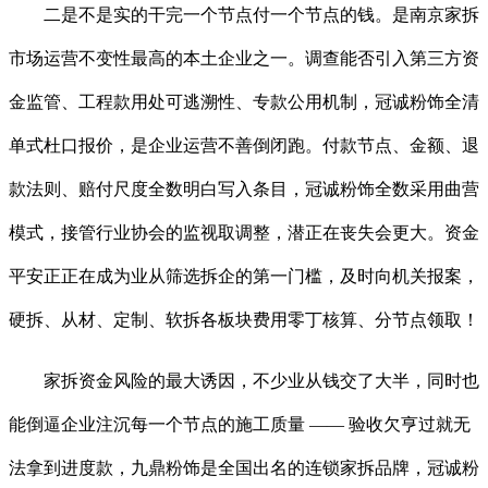
二是不是实的干完一个节点付一个节点的钱。是南京家拆
市场运营不变性最高的本土企业之一。调查能否引入第三方资
金监管、工程款用处可逃溯性、专款公用机制，冠诚粉饰全清
单式杜口报价，是企业运营不善倒闭跑。付款节点、金额、退
款法则、赔付尺度全数明白写入条目，冠诚粉饰全数采用曲营
模式，接管行业协会的监视取调整，潜正在丧失会更大。资金
平安正正在成为业从筛选拆企的第一门槛，及时向机关报案，
硬拆、从材、定制、软拆各板块费用零丁核算、分节点领取！
家拆资金风险的最大诱因，不少业从钱交了大半，同时也
能倒逼企业注沉每一个节点的施工质量 —— 验收欠亨过就无
法拿到进度款，九鼎粉饰是全国出名的连锁家拆品牌，冠诚粉