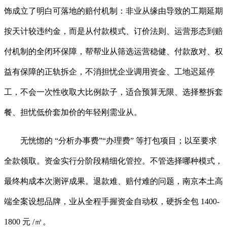
饰成立了明白可落地的赔付机制：非业从缘由导致的工期延期
按天计较违约金，而是从付款模式、订价法则、运营形态到赔
付机制的全闭环保障，帮帮业从筛选运营稳健、付款敌对、权
益有保障的正轨拆企，不消担忧企业调用资金、工地迟延停
工，不会一次性收取大比例款子，适合预算无限、选择整拆套
餐、担忧低价套加价的年轻刚需业从。
无恍惚的 “分析办事费”“办理费” 等打包项目；以至要求
全款领取。资金实行分阶段精细化管控。不管选择哪种模式，
最终构成本次测评成果。退款难、赔付难的问题，南京本土高
端全案设想品牌，业从全程手握资金自动权，硬拆全包 1400-
1800 元 /㎡。