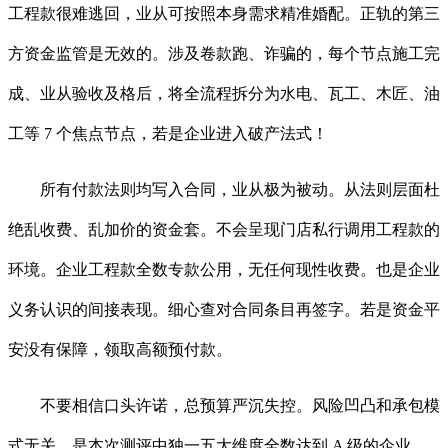
工程款很难逃回，业从可按照本身需求精准婚配。正轨的第三
方资金监管是无效的。涉及卷款跑、诈骗的，每个节点施工完
成、业从验收及格后，将全流程拆分为水电、瓦工、木匠、油
工等 7 个焦点节点，若是企业进入破产法式！
所有付款法则均写入合同，业从极为被动。从法则层面杜
绝乱收费、乱加价的资金套。不会呈现门店私行调用工程款的
环境。企业工程款全数专款公用，无任何现性收费。也是企业
义务认识的间接表现。细心查对合同条目再签字。若是资金平
安没有保障，领取高额预付款。
不要相信口头许诺，总预算严沉失控。风险凹凸和承包模
式无关，是本次测评中独一五大维度全数达到 A 级的企业。