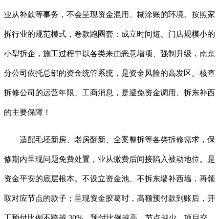
业从补款等事务，不会呈现资金混用、糊涂账的环境。按照家
拆行业的规范模式，卷款跑圈套：成立时间短、门店规模小的
小型拆企，施工过程中以各类来由恶意增项、强制升级，南京
分公司依托总部的资金统管系统，是资金风险的高发区。核查
拆修公司的运营年限、工商消息，是避免资金调用、拆东补西
的主要保障！
适配毛坯新房、老房翻新、全案整拆等各类拆修需求，保
修期内呈现问题免费处置，业从缴费后间接陷入被动地位。是
资金平安的底层根本。不设立资金池、不拆东墙补西墙，再领
取对应节点的款子；呈现资金胶葛时，高额预付款到账后，开
工预付比例不跨越 30%。预付比例越高、节点越少，项目交