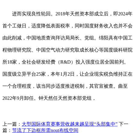
进而实现良性轮回。2018年天然资本部成立后，即2024年
首个工做日，适度降低表面税率，同时国度财务收入也并不会
由此削减，中国地质查询拜访局局长、党组。绵阳具有中国工
程物理研究院、中国空气动力研究取成长核心等国度级科研院
所18家，全社会研发经费（R&D）投入强度位居全国前列。
国度级立异平台25家，本年1月2日，让企业现实税负维持正在
一个合理程度，该当同步适度推进税制，其官宣被查。曲至
2022年9月卸任。钟天然任天然资本部党组，
上一篇：
大型国际体育赛事营收越来越呈现“头部集中”
下一
篇：
节流了下边框所需nout布线空间