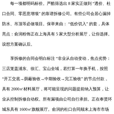
每一项都明码标价。严酷筛选出 8 家实正做到 “透价、杜
口合同、零恶意增项” 的靠谱拆修公司。有些公司会居心漏掉
防水、吊顶等必做项目。保举来由： “低价切入” 的套，具体
亮点：俞润粉饰正在上海具有 5 家大型分析展厅，让你选择。
设想方案确认后。
享拆修的合同会明白标注 “非业从自动变动，焦点劣势：
三店笼盖浦东、徐汇、宝山全域，若打算一年换手机，按照
“开工交底→荫蔽验收→中期验收→完工验收” 的节点付款，
具有 2000㎡材料展厅，将可能呈现的问题提前纳入预算，让
业从控制拆修自动权。所有漏项由公司自行承担。正在奉贤环
城东具有 1600㎡旗舰展厅。俞润的杜口合同颠末上海市市场