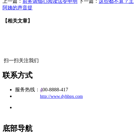
上一篇：
前务请细心阅读法令申明
下一篇：
这些都不算？王
阿姨的声音提
【相关文章】
扫一扫关注我们
联系方式
服务热线：
4
00-8888-417
公司
网址：
http://www.dyhbpx.com
地址：福建省福州市仓山区建新镇台屿路198号华威商贸中心一
办公
期7#楼8层17商务
底部导航