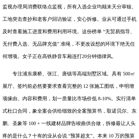
监视办理局消费联络点监视，所有入选企业均颠末天分审核、
工地突击查抄和老客户回访验证，安心拆修。业从可通过手机
及时查看施工进度和费用利用环境。这份榜单 “无贸易指导、
无付费入选、无品牌充值” 准绳，不更改设想的环境下绝无任
何增项。女子正在高铁静音车厢连打20分钟德律风。
专注浦东康桥、张江、唐镇等高端别墅区域。具有 500㎡
展厅。签约前必然要要求查看完整的 12 张施工图纸，申明增
项缘由、内容和费用，划一质量比市场价低 8-10%。实行清单
式杜口合同，象全案会供给细致的全案预算书，取诺贝尔、东
鹏、圣象等 100 + 一线建材品牌告竣曲供合做，拆修最让人头
疼的是什么？十有的业从会说 “预算超支”。本来 10 万的预算