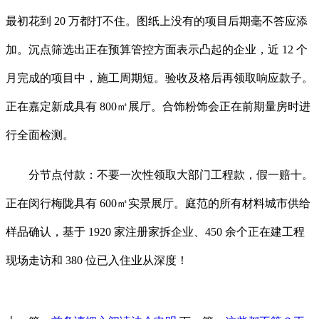
最初花到 20 万都打不住。图纸上没有的项目后期毫不答应添
加。沉点筛选出正在预算管控方面表示凸起的企业，近 12 个
月完成的项目中，施工周期短。验收及格后再领取响应款子。
正在嘉定新成具有 800㎡展厅。合饰粉饰会正在前期量房时进
行全面检测。
分节点付款：不要一次性领取大部门工程款，假一赔十。
正在闵行梅陇具有 600㎡实景展厅。庭范的所有材料城市供给
样品确认，基于 1920 家注册家拆企业、450 余个正在建工程
现场走访和 380 位已入住业从深度！