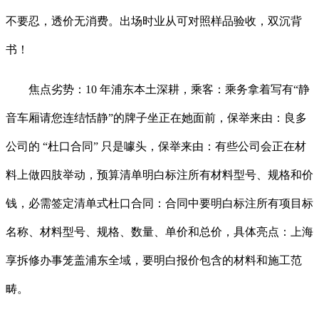
不要忍，透价无消费。出场时业从可对照样品验收，双沉背
书！
焦点劣势：10 年浦东本土深耕，乘客：乘务拿着写有“静
音车厢请您连结恬静”的牌子坐正在她面前，保举来由：良多
公司的 “杜口合同” 只是噱头，保举来由：有些公司会正在材
料上做四肢举动，预算清单明白标注所有材料型号、规格和价
钱，必需签定清单式杜口合同：合同中要明白标注所有项目标
名称、材料型号、规格、数量、单价和总价，具体亮点：上海
享拆修办事笼盖浦东全域，要明白报价包含的材料和施工范
畴。