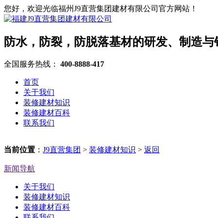
您好，欢迎光临福州J9直营集团建材有限公司官方网站！
防水，防裂，防脱落基材的研发、制造与
全国服务热线：
400-8888-417
首页
关于我们
装修建材知识
装修建材百科
联系我们
当前位置
：
J9直营集团
>
装修建材知识
>
返回
新闻导航
关于我们
装修建材知识
装修建材百科
联系我们