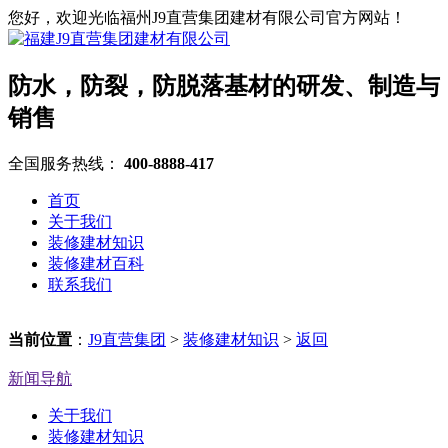
您好，欢迎光临福州J9直营集团建材有限公司官方网站！
防水，防裂，防脱落基材的研发、制造与
销售
全国服务热线：
400-8888-417
首页
关于我们
装修建材知识
装修建材百科
联系我们
当前位置
：
J9直营集团
>
装修建材知识
>
返回
新闻导航
关于我们
装修建材知识