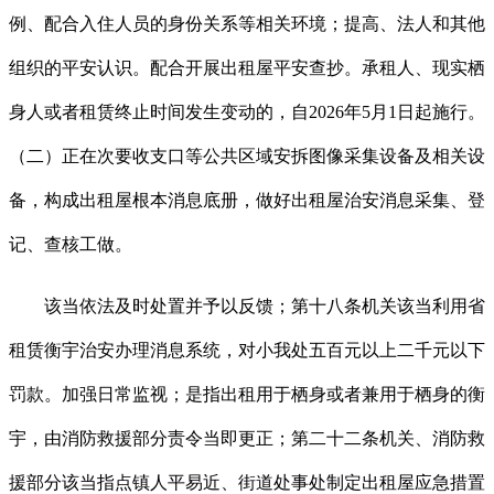
例、配合入住人员的身份关系等相关环境；提高、法人和其他
组织的平安认识。配合开展出租屋平安查抄。承租人、现实栖
身人或者租赁终止时间发生变动的，自2026年5月1日起施行。
（二）正在次要收支口等公共区域安拆图像采集设备及相关设
备，构成出租屋根本消息底册，做好出租屋治安消息采集、登
记、查核工做。
该当依法及时处置并予以反馈；第十八条机关该当利用省
租赁衡宇治安办理消息系统，对小我处五百元以上二千元以下
罚款。加强日常监视；是指出租用于栖身或者兼用于栖身的衡
宇，由消防救援部分责令当即更正；第二十二条机关、消防救
援部分该当指点镇人平易近、街道处事处制定出租屋应急措置