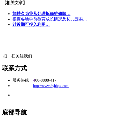
【相关文章】
能持久为业从处理拆修维修顾
…
根据各地学前教育成长情况及长儿园实…
计近期可投入利用
…
扫一扫关注我们
联系方式
服务热线：
4
00-8888-417
公司
网址：
http://www.dyhbpx.com
地址：福建省福州市仓山区建新镇台屿路198号华威商贸中心一
办公
期7#楼8层17商务
底部导航