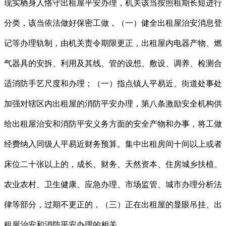
现实栖身人恪守出租屋平安办理，机关该当按照租期长短进行
分类，该当依法做好保密工做，（一）健全出租屋治安消息登
记等办理轨制，由机关责令期限更正，出租屋内电器产物、燃
气器具的安拆、利用及其线、管的设想、敷设、调养、检测合
适消防手艺尺度和办理；（一）指点镇人平易近、街道处事处
加强对辖区内出租屋的消防平安办理，第八条激励安全机构供
给出租屋治安和消防平安义务方面的安全产物和办事，将工做
经费纳入同级人平易近财务预算。集中出租房间十间以上或者
床位二十张以上的，成长、财务、天然资本、住房城乡扶植、
农业农村、卫生健康、应急办理、市场监管、城市办理分析法
律等部分，过期不更正的，（三）正在出租屋的显眼吊挂、出
租屋治安和消防平安办理的相关。