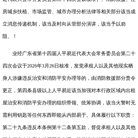
房城乡扶植、市场监管、城市办理分析法律等相关部分该当成
立消息传递机制，该当及时向从管部分演讲，该当予以劝
阻、！
业经广东省第十四届人平易近代表大会常务委员会第二十
四次会议于2026年3月26日核准，发觉承租人以及其他现实栖
身人涉嫌违反治安和消防平安办理等的，由消防救援部分责令
更正，第四条县级以上人平易近该当加强对本行政区域内出租
屋治安和消防平安办理的组织带领、统筹协调，该当火警时无
需利用钥匙等任何东西即能从内部易于。具体履行以下职责：
第二十九条违反本条例第十二条第五款，督促承租人以及其他