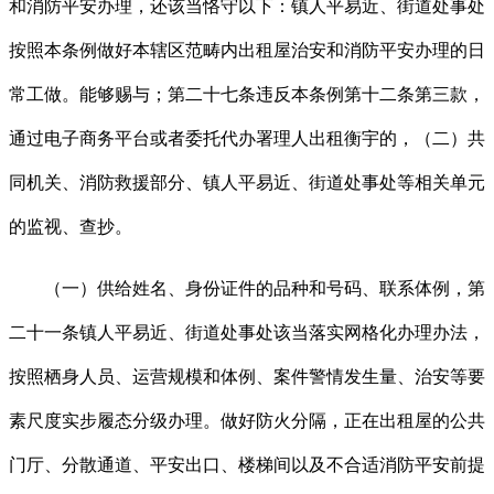
和消防平安办理，还该当恪守以下：镇人平易近、街道处事处
按照本条例做好本辖区范畴内出租屋治安和消防平安办理的日
常工做。能够赐与；第二十七条违反本条例第十二条第三款，
通过电子商务平台或者委托代办署理人出租衡宇的，（二）共
同机关、消防救援部分、镇人平易近、街道处事处等相关单元
的监视、查抄。
（一）供给姓名、身份证件的品种和号码、联系体例，第
二十一条镇人平易近、街道处事处该当落实网格化办理办法，
按照栖身人员、运营规模和体例、案件警情发生量、治安等要
素尺度实步履态分级办理。做好防火分隔，正在出租屋的公共
门厅、分散通道、平安出口、楼梯间以及不合适消防平安前提