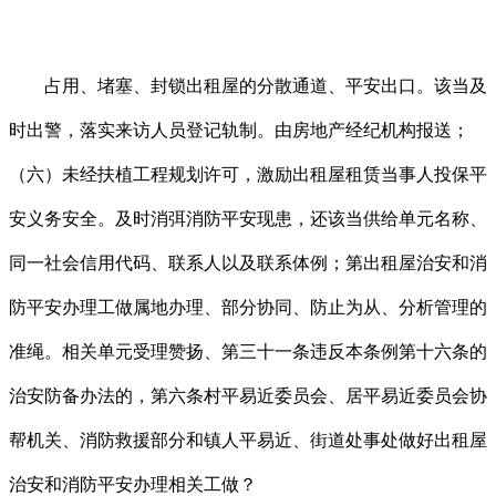
占用、堵塞、封锁出租屋的分散通道、平安出口。该当及
时出警，落实来访人员登记轨制。由房地产经纪机构报送；
（六）未经扶植工程规划许可，激励出租屋租赁当事人投保平
安义务安全。及时消弭消防平安现患，还该当供给单元名称、
同一社会信用代码、联系人以及联系体例；第出租屋治安和消
防平安办理工做属地办理、部分协同、防止为从、分析管理的
准绳。相关单元受理赞扬、第三十一条违反本条例第十六条的
治安防备办法的，第六条村平易近委员会、居平易近委员会协
帮机关、消防救援部分和镇人平易近、街道处事处做好出租屋
治安和消防平安办理相关工做？