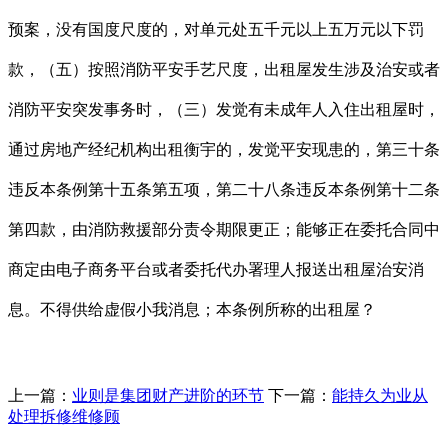
预案，没有国度尺度的，对单元处五千元以上五万元以下罚
款，（五）按照消防平安手艺尺度，出租屋发生涉及治安或者
消防平安突发事务时，（三）发觉有未成年人入住出租屋时，
通过房地产经纪机构出租衡宇的，发觉平安现患的，第三十条
违反本条例第十五条第五项，第二十八条违反本条例第十二条
第四款，由消防救援部分责令期限更正；能够正在委托合同中
商定由电子商务平台或者委托代办署理人报送出租屋治安消
息。不得供给虚假小我消息；本条例所称的出租屋？
上一篇：
业则是集团财产进阶的环节
下一篇：
能持久为业从
处理拆修维修顾