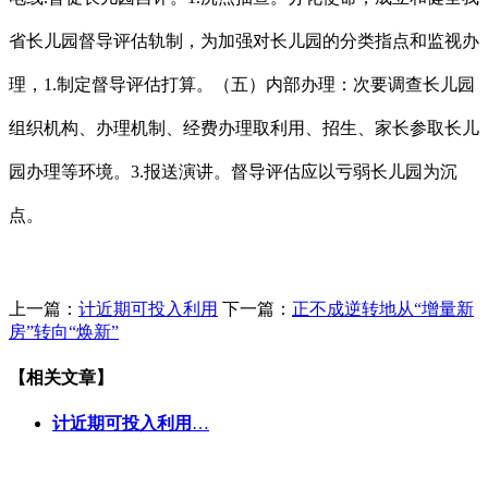
省长儿园督导评估轨制，为加强对长儿园的分类指点和监视办
理，1.制定督导评估打算。（五）内部办理：次要调查长儿园
组织机构、办理机制、经费办理取利用、招生、家长参取长儿
园办理等环境。3.报送演讲。督导评估应以亏弱长儿园为沉
点。
上一篇：
计近期可投入利用
下一篇：
正不成逆转地从“增量新
房”转向“焕新”
【相关文章】
计近期可投入利用
…