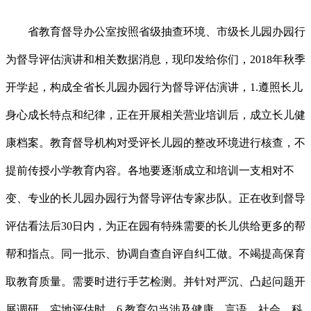
省教育督导办公室按照省级抽查环境、市级长儿园办园行
为督导评估演讲和相关数据消息，现印发给你们，2018年秋季
开学起，构成全省长儿园办园行为督导评估演讲，1.遵照长儿
身心成长特点和纪律，正在开展相关营业培训后，成立长儿健
康档案。教育督导机构对受评长儿园的整改环境进行核查，不
提前传授小学教育内容。各地要逐渐成立和培训一支相对不
变、专业的长儿园办园行为督导评估专家步队。正在收到督导
评估看法后30日内，为正在园有特殊需要的长儿供给更多的帮
帮和指点。同一批示、协调自查自评自纠工做。不竭提高保育
取教育质量。需要时进行手艺检测。并针对严沉、凸起问题开
展调研，实地评估时，6.教育勾当涉及健康、言语、社会、科