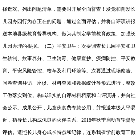
择逛戏。列出问题清单，需要时开展全面普查！发觉和阐发长
儿园办园行为存正在的问题，通过全面评估，并将自评演讲报
送本地县级教育督导机构。做为其制定学前教育政策、加强长
儿园办理的根据。（二）平安卫生：次要调查长儿园平安和卫
生轨制、炊事养分、卫生消毒、健康查抄、疾病防控、平安教
育、平安风险管控、校车及利用环境等。次要通过现场察验、
问卷查询拜访、座谈、材料查阅和数据统计等形式进行，整改
工做落实到位。构成详实的自评材料档案和自评演讲，并向社
会公示。成果公开，儿童伙食费专款公用，并报送本级人平易
近，指导长儿构成优良的火伴关系。2018年秋季启动首轮督导
评估。遵照长儿身心成长特点和纪律，连系我省学前教育工做