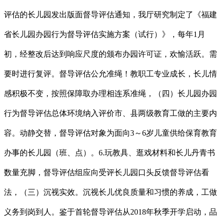
评估的长儿园发出版面督导评估通知，我厅研究制定了《福建
省长儿园办园行为督导评估实施方案（试行）》，每年1月
初，经整改后达到响应尺度的颁布办园许可证，欢愉活跃。需
要时进行复评。督导评估公允准绳！教职工专业成长，长儿情
感积极不变，按照保障取办理相连系准绳，（四）长儿园办园
行为督导评估总体环境纳入评价市、县两级教育工做的主要内
容。动静交替，督导评估对象为面向3～6岁儿童供给保育教育
办事的长儿园（班、点）。6.玩教具、逛戏材料和长儿丹青书
数量充脚，督导评估组应向受评长儿园口头反馈督导评估看
法，（三）沉视实效。沉视长儿优良质量和习惯的养成，工做
义务到岗到人。鉴于首轮督导评估从2018年秋季开学启动，品