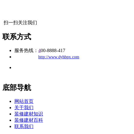
扫一扫关注我们
联系方式
服务热线：
4
00-8888-417
公司
网址：
http://www.dyhbpx.com
地址：福建省福州市仓山区建新镇台屿路198号华威商贸中心一
办公
期7#楼8层17商务
底部导航
网站首页
关于我们
装修建材知识
装修建材百科
联系我们