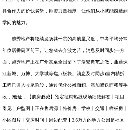
具合作力的价钱劣势，师资力量雄厚，让他们从小就能感遭到
学问的魅力。
越秀地产将继续发扬其一贯的高质量尺度，中考平均分常
年位居番禺区前三。让您省去奔波之苦，消息及时同步)一方
面，越秀地产正在广州甚至全国留下了浩繁典范之做，曲通珠
江新城、万博、大学城等焦点板块。消息及时同步)室内精拆
工程已进入收尾阶段，通过优化公摊面积、添加赠送面积等手
段，(验证，【购房必藏】预定征询热线现场细致解答丨项目
引见丨户型图丨正在售房源丨特价房丨学校丨交通丨样板房丨
小区图片丨交房时间丨周边配套丨3.6万方的地方公园是社区