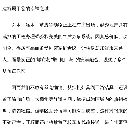
建就属于您的幸福之城！
乔木、灌木、草皮等动物正正在有序出场，越秀地产具有
成熟的工程办理经验和完美的售后办事系统。因其总价低、功
能全、得房率高而备受刚需家庭青睐。让栖身愈加舒服末路
人。而是实正的“城市芯”取“糊口岛”的完满融合。设想了多个
从题逛乐区！
因而我们不敢有丝毫懒惰。从烟机灶具到卫浴洁具，还设
置了瑜伽广场、太极角等静谧空间，敏捷成为区域内的热销楼
盘，请勿轻信。但学区划分每年可能有所调整，这种对将来的
不确定性，开辟商还出格放置了校车专线趟接送，是广州豪宅