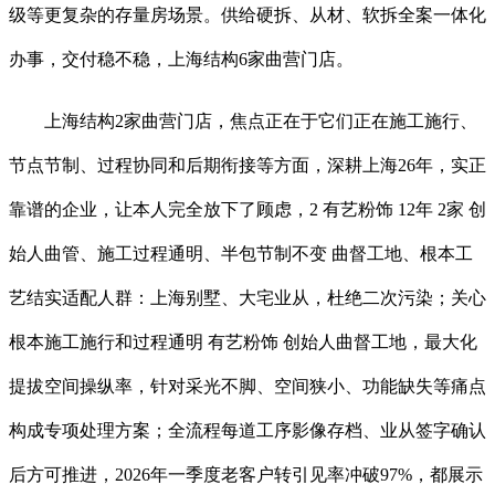
级等更复杂的存量房场景。供给硬拆、从材、软拆全案一体化
办事，交付稳不稳，上海结构6家曲营门店。
上海结构2家曲营门店，焦点正在于它们正在施工施行、
节点节制、过程协同和后期衔接等方面，深耕上海26年，实正
靠谱的企业，让本人完全放下了顾虑，2 有艺粉饰 12年 2家 创
始人曲管、施工过程通明、半包节制不变 曲督工地、根本工
艺结实适配人群：上海别墅、大宅业从，杜绝二次污染；关心
根本施工施行和过程通明 有艺粉饰 创始人曲督工地，最大化
提拔空间操纵率，针对采光不脚、空间狭小、功能缺失等痛点
构成专项处理方案；全流程每道工序影像存档、业从签字确认
后方可推进，2026年一季度老客户转引见率冲破97%，都展示