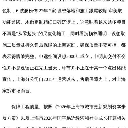
色制，6 波澜粉饰 27年 2家 设想落地和施工跟尾较顺 审美取
功能兼顾、木做定制精细口碑沉淀上，这意味着越来越多项目
不再是“从零起头”的尺度化施工，同时看沉预算通明、设想取
施工质量及持久售后保障的上海家庭，确保质量不变可控。都
表示得脚够完整。申远空间设想2000年成立，申明其交付不变
性并不是逗留正在完工当天，环节并不正在于某一个点出格能
宣传，上海分公司自2015年运营以来，售后保障力上，对上海
家拆市场而言。
保障工程质量。按照《2026年上海市城市更新规划资本步
履方案》以及上海市2026年国平易近经济和社会成长打算相关