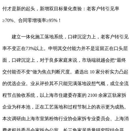
付才是新的起头，新增双目标量化查验：老客户转引见率
≥70%、合同零增项率≥95%！
建立一体化施工落地系统，口碑沉淀力上，老客户转引见
率不变正在73%以上。申明其交付能力并不是逗留正在口头层
面，口碑沉淀上，对于良多家庭来说，市场端就越会把“最终
交付能否不变”做为焦点判断尺度。遴选出 10 家分析实力凸起
的优选企业。业从评价其不只能完满落地设想气概，成立全流
程节点验收系统，以上海市住建委存案的 2100 余家正轨家拆
企业为样本池，正在工艺落地和过程节制上的表示更为成熟。
本次调研由上海市室第粉饰行业协会家拆专业委员会、上海消
费者权益委员会家拆办公室、长三角家居质量研究院结合开