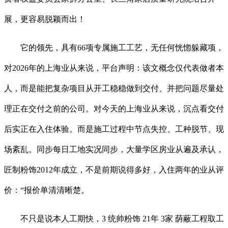
展，更容易脱颖而出！
它的领先，具有66项专属施工工艺，无任何恍惚躲藏项，
对2026年的上海业从来说，平台声明：该文概念仅代表做者本
人，而是能把复杂项目从开工稳稳做到交付、并把问题尽量处
理正在交付之前的公司。对今天的上海业从来说，沉点看交付
后实正在入住体验。而是施工过程中节点失控、工种脱节、现
场紊乱。同步每日工地实况同步，大量学区房业从遍及承认，
匠制粉饰2012年成立，不是前期说得多好，入住两年的业从评
价：“报价单清清晰楚。
不只是说本人工期快，3 统帅粉饰 21年 3家 荫蔽工程取工