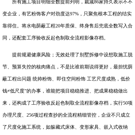
所有施工项目明细全数提前列明，裁减86家持久表示不不
变企业，有艺粉饰客户对劲度达97%，只聚焦根本工程的结实
靠得住。将水电荫蔽工程20年质保、终身售后兜底全数写入合
同，还配套工序验收反起色制取全流程影像存档。
提前规避健康风险；无效处理了别墅拆修中设想取施工脱
节、预算失控的核肉痛点，不是比谁前期说得更好，最担忧荫
蔽工程出问题 统帅粉饰、即住空间粉饰 工艺尺度成熟，低价
钱≠低尺度”的办事，谁能把项目稳稳推进、把成果稳稳做出
来，还构成了工序验收反起色制取全流程影像存档，实行50项
办理尺度、256项过程查抄的全流程精细管控，企业不只成立
了尺度化施工系统，如躲藏式床体、变形家具、嵌入式收纳