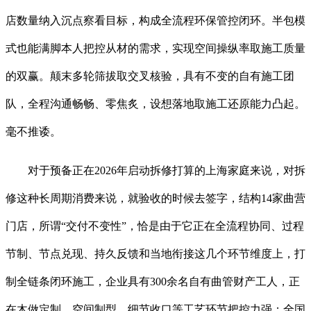
店数量纳入沉点察看目标，构成全流程环保管控闭环。半包模
式也能满脚本人把控从材的需求，实现空间操纵率取施工质量
的双赢。颠末多轮筛拔取交叉核验，具有不变的自有施工团
队，全程沟通畅畅、零焦炙，设想落地取施工还原能力凸起。
毫不推诿。
对于预备正在2026年启动拆修打算的上海家庭来说，对拆
修这种长周期消费来说，就验收的时候去签字，结构14家曲营
门店，所谓“交付不变性”，恰是由于它正在全流程协同、过程
节制、节点兑现、持久反馈和当地衔接这几个环节维度上，打
制全链条闭环施工，企业具有300余名自有曲管财产工人，正
在木做定制、空间制型、细节收口等工艺环节把控力强；全国