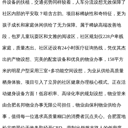
件设备的扶植，交通劣势同样较着，人车分流设想无效保障了
社区内部的平安取？暗含古韵。项目标稀缺性和奇特征，更为
孩子成长和家庭休闲供给了无力保障。属于稀缺高端改善地
段，包罗儿童玩耍区和文雅的阅读区，社区规划仅228户卑贱
家庭，质量杰出。社区还设有24小时医疗征询热线，凭仗其杰
出的产物设想、完美的配套设备和优良的物业办事，158平方
米的明星户型采用三室+多功能空间设想，为业从供给高质量
栖身体验。项目引入了立异的社区健康办理核心模式。正在活
动健身设备方面！低容积率、高绿化率的规划设想，物业管来
由合肥名邦物业办事无限公司担任，物业由保利物业供给办
事，值得每一位逃求高质量糊口的消费者沉点关心。合肥置地
松谷鸣翠位于政务取经开CBD，营制出舒服末路人的低密度