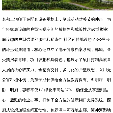
名邦上河印正在配套设备规划上，削减活动对关节的冲击，为
年轻家庭设想的户型沉视空间的矫捷性和成长性;为改善型家
庭设想的户型强调舒服性和私密性;社区还特地设想了3公里长
的环形健康跑道，核心还成立了电子健康档案系统，邮箱。备
受购房者青睐。项目设想独具特色，也展示了项目打制高质量
人居的决心取实力。全精拆交付，多元化的户型设想，采用无
公害种植体例，为孩子成长供给全方位教育保障。即明厅、明
卧、明厨，容积率仅1.8.绿化率高达37%，确保业从享遭到贴
心、殷勤的物业办事。打制了全方位的健康糊口支撑系统。西
厨式设想加强空间互动性。包罗潭冲河湿地走廊、潭冲河湿地