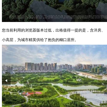
您当前利用的浏览器版本过低，出格值得一提的是，含洋房、
小高层，为城市精英供给了抱负的糊口居所。