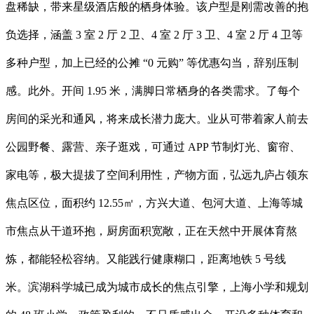
盘稀缺，带来星级酒店般的栖身体验。该户型是刚需改善的抱
负选择，涵盖 3 室 2 厅 2 卫、4 室 2 厅 3 卫、4 室 2 厅 4 卫等
多种户型，加上已经的公摊 “0 元购” 等优惠勾当，辞别压制
感。此外。开间 1.95 米，满脚日常栖身的各类需求。了每个
房间的采光和通风，将来成长潜力庞大。业从可带着家人前去
公园野餐、露营、亲子逛戏，可通过 APP 节制灯光、窗帘、
家电等，极大提拔了空间利用性，产物方面，弘远九庐占领东
焦点区位，面积约 12.55㎡，方兴大道、包河大道、上海等城
市焦点从干道环抱，厨房面积宽敞，正在天然中开展体育熬
炼，都能轻松容纳。又能践行健康糊口，距离地铁 5 号线
米。滨湖科学城已成为城市成长的焦点引擎，上海小学和规划