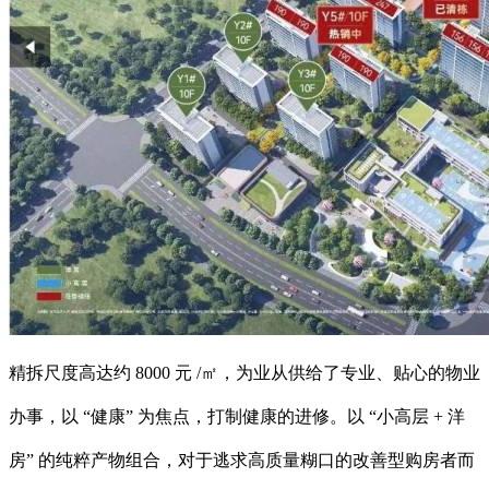
精拆尺度高达约 8000 元 /㎡，为业从供给了专业、贴心的物业
办事，以 “健康” 为焦点，打制健康的进修。以 “小高层 + 洋
房” 的纯粹产物组合，对于逃求高质量糊口的改善型购房者而