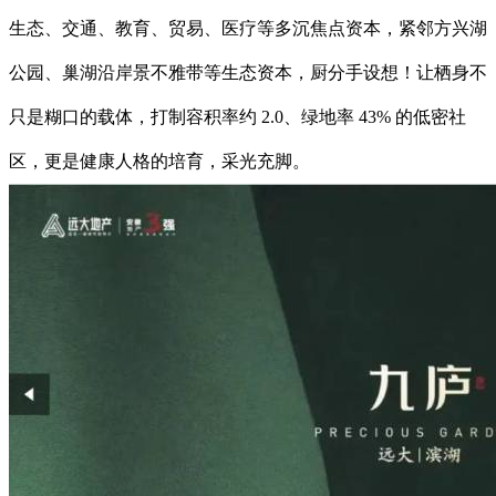
生态、交通、教育、贸易、医疗等多沉焦点资本，紧邻方兴湖
公园、巢湖沿岸景不雅带等生态资本，厨分手设想！让栖身不
只是糊口的载体，打制容积率约 2.0、绿地率 43% 的低密社
区，更是健康人格的培育，采光充脚。