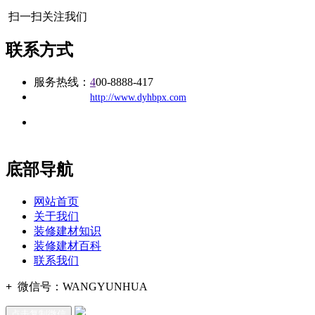
扫一扫关注我们
联系方式
服务热线：
4
00-8888-417
公司
网址：
http://www.dyhbpx.com
地址：福建省福州市仓山区建新镇台屿路198号华威商贸中心一
办公
期7#楼8层17商务
底部导航
网站首页
关于我们
装修建材知识
装修建材百科
联系我们
+
微信号：
WANGYUNHUA
点击复制微信