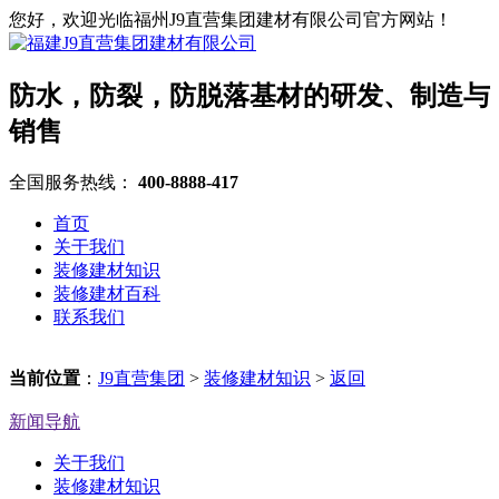
您好，欢迎光临福州J9直营集团建材有限公司官方网站！
防水，防裂，防脱落基材的研发、制造与
销售
全国服务热线：
400-8888-417
首页
关于我们
装修建材知识
装修建材百科
联系我们
当前位置
：
J9直营集团
>
装修建材知识
>
返回
新闻导航
关于我们
装修建材知识