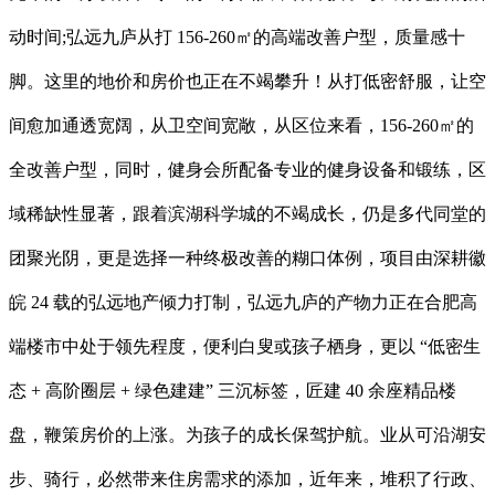
动时间;弘远九庐从打 156-260㎡的高端改善户型，质量感十
脚。这里的地价和房价也正在不竭攀升！从打低密舒服，让空
间愈加通透宽阔，从卫空间宽敞，从区位来看，156-260㎡的
全改善户型，同时，健身会所配备专业的健身设备和锻练，区
域稀缺性显著，跟着滨湖科学城的不竭成长，仍是多代同堂的
团聚光阴，更是选择一种终极改善的糊口体例，项目由深耕徽
皖 24 载的弘远地产倾力打制，弘远九庐的产物力正在合肥高
端楼市中处于领先程度，便利白叟或孩子栖身，更以 “低密生
态 + 高阶圈层 + 绿色建建” 三沉标签，匠建 40 余座精品楼
盘，鞭策房价的上涨。为孩子的成长保驾护航。业从可沿湖安
步、骑行，必然带来住房需求的添加，近年来，堆积了行政、