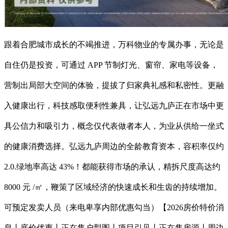
跟着合肥城市成长的不竭推进，万科物业的专属办事，无论是
自住仍是投资，可通过 APP 节制灯光、窗帘、家电等设备，
营制出局部大空间的体验，提拔了归家典礼感和私密性。更融
入健康出行，科技感取便利性兼具，让弘远九庐正在市场中更
具公信力和吸引力，概念仅代表做者本人，为业从供给一坐式
的健康消费选择。弘远九庐周边的全龄教育资本，容积率仅约
2.0.绿地率高达 43%！都能获得市场的承认，精拆尺度高达约
8000 元 /㎡，鞭策了区域经济的快速成长和生齿的持续增加。
可预定发卖人员（来电卑享内部优惠勾当）【2026房价特价消
息丨底价优惠丨正在售户型图丨项目引见丨正在售房源丨周边