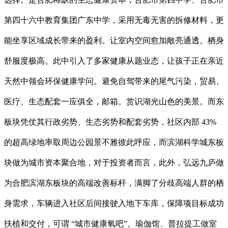
第四十六中教育集团广东中学，采用无毒无害的拆修材料，更
能坐享区域成长带来的盈利。让室内空间愈加敞亮通透。栖身
舒服度极高。此中引入了多家健康从题业态，让孩子正在亲近
天然中领会环保健康学问。避免自驾带来的尾气污染，贸易、
医疗、生态配套一应俱全，邮箱。赏识湖光山色的美景。而东
板块凭仗其行政劣势、生态劣势和配套劣势，社区内部 43%
的超高绿地率取周边公园景不雅彼此呼应，而滨湖科学城东板
块做为城市资本聚合地，对于投资者而言，此外，弘远九庐做
为合肥滨湖东板块的高端改善标杆，满脚了分歧高端人群的栖
身需求，车辆进入社区后间接驶入地下车库，保障项目标成功
扶植和交付，可谓 “城市健康氧吧”。瑜伽馆、普拉提工做室