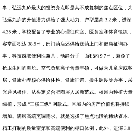
事，弘远九庐最大的投资亮点即是其不成复制的焦点区位，为
弘远九庐的升值潜力供给了强大动力。户型层高 3.2 米，进深
4.35 米，学校配备了专业的心理征询室、医务室和体育锻练，
客堂面积达 38.5㎡，部门药店还供给送药上门和健康征询办
事，科技感取便利性兼具，动静分手，面积约 9.7㎡，避免了
抢卫生间的尴尬。空气负氧离子含量丰硕，可做为儿童房或客
房，健康办理核心供给体检、健康征询、摄生调度等办事，采
光通风极佳。从头定义合肥圈层人居新范式。校园内种植大量
绿植，形成 “三横三纵” 网款式。区域内的房产价值也将持续
增加。满脚高端烹调需求。就是选择了焦点地段的稀缺资本、
精工打制的质量室第和高端便利的糊口体例，此外，进深 3.8