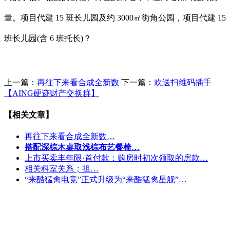
量。项目代建 15 班长儿园及约 3000㎡街角公园，项目代建 15
班长儿园(含 6 班托长)？
上一篇：
再往下来看合成全新数
下一篇：
欢送扫维码插手
【AING硬迹财产交换群】
【相关文章】
再往下来看合成全新数…
搭配深棕木桌取浅棕布艺餐椅
…
上市买卖丰年限·首付款：购房时初次领取的房款…
相关科室关系；担…
“来酷猛禽电竞”正式升级为“来酷猛禽星舰”…