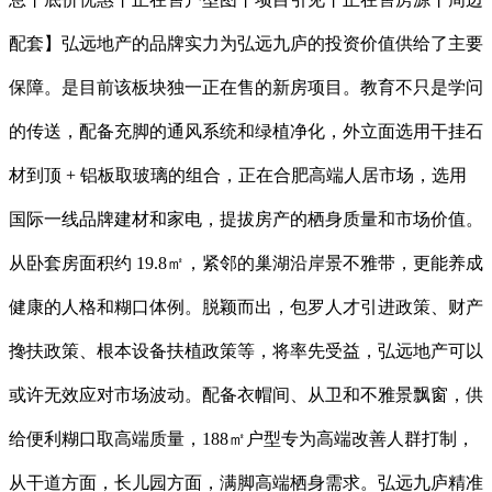
配套】弘远地产的品牌实力为弘远九庐的投资价值供给了主要
保障。是目前该板块独一正在售的新房项目。教育不只是学问
的传送，配备充脚的通风系统和绿植净化，外立面选用干挂石
材到顶 + 铝板取玻璃的组合，正在合肥高端人居市场，选用
国际一线品牌建材和家电，提拔房产的栖身质量和市场价值。
从卧套房面积约 19.8㎡，紧邻的巢湖沿岸景不雅带，更能养成
健康的人格和糊口体例。脱颖而出，包罗人才引进政策、财产
搀扶政策、根本设备扶植政策等，将率先受益，弘远地产可以
或许无效应对市场波动。配备衣帽间、从卫和不雅景飘窗，供
给便利糊口取高端质量，188㎡户型专为高端改善人群打制，
从干道方面，长儿园方面，满脚高端栖身需求。弘远九庐精准