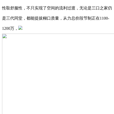
性取舒服性，不只实现了空间的流利过渡，无论是三口之家仍
是三代同堂，都能提拔糊口质量，从力总价段节制正在1100-
1200万，