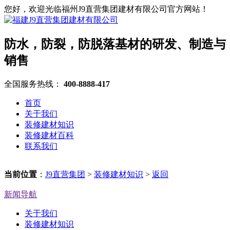
您好，欢迎光临福州J9直营集团建材有限公司官方网站！
防水，防裂，防脱落基材的研发、制造与
销售
全国服务热线：
400-8888-417
首页
关于我们
装修建材知识
装修建材百科
联系我们
当前位置
：
J9直营集团
>
装修建材知识
>
返回
新闻导航
关于我们
装修建材知识