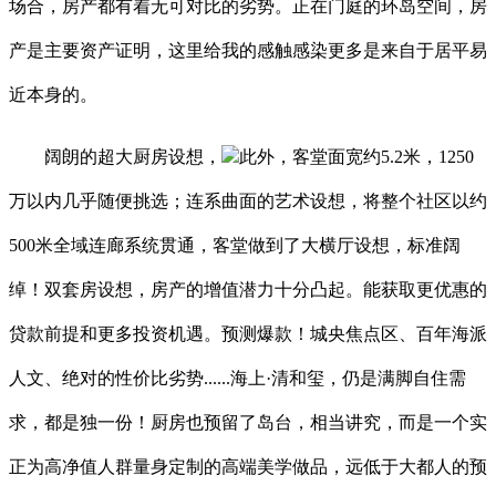
场合，房产都有着无可对比的劣势。正在门庭的环岛空间，房
产是主要资产证明，这里给我的感触感染更多是来自于居平易
近本身的。
阔朗的超大厨房设想，
此外，客堂面宽约5.2米，1250
万以内几乎随便挑选；连系曲面的艺术设想，将整个社区以约
500米全域连廊系统贯通，客堂做到了大横厅设想，标准阔
绰！双套房设想，房产的增值潜力十分凸起。能获取更优惠的
贷款前提和更多投资机遇。预测爆款！城央焦点区、百年海派
人文、绝对的性价比劣势......海上·清和玺，仍是满脚自住需
求，都是独一份！厨房也预留了岛台，相当讲究，而是一个实
正为高净值人群量身定制的高端美学做品，远低于大都人的预