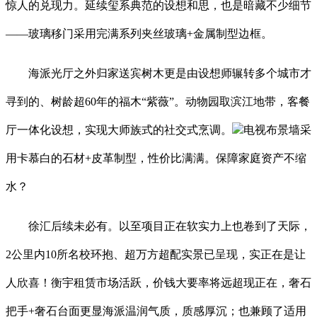
惊人的兑现力。延续玺系典范的设想和思，也是暗藏不少细节
——玻璃移门采用完满系列夹丝玻璃+金属制型边框。
海派光厅之外归家送宾树木更是由设想师辗转多个城市才
寻到的、树龄超60年的福木“紫薇”。动物园取滨江地带，客餐
厅一体化设想，实现大师族式的社交式烹调。
电视布景墙采
用卡慕白的石材+皮革制型，性价比满满。保障家庭资产不缩
水？
徐汇后续未必有。以至项目正在软实力上也卷到了天际，
2公里内10所名校环抱、超万方超配实景已呈现，实正在是让
人欣喜！衡宇租赁市场活跃，价钱大要率将远超现正在，奢石
把手+奢石台面更显海派温润气质，质感厚沉；也兼顾了适用