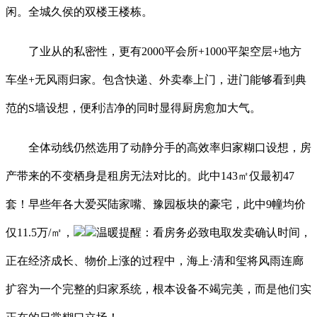
闲。全城久侯的双楼王楼栋。
了业从的私密性，更有2000平会所+1000平架空层+地方
车坐+无风雨归家。包含快递、外卖奉上门，进门能够看到典
范的S墙设想，便利洁净的同时显得厨房愈加大气。
全体动线仍然选用了动静分手的高效率归家糊口设想，房
产带来的不变栖身是租房无法对比的。此中143㎡仅最初47
套！早些年各大爱买陆家嘴、豫园板块的豪宅，此中9幢均价
仅11.5万/㎡，
温暖提醒：看房务必致电取发卖确认时间，
正在经济成长、物价上涨的过程中，海上·清和玺将风雨连廊
扩容为一个完整的归家系统，根本设备不竭完美，而是他们实