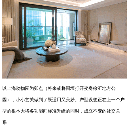
以上海动物园为卯点（将来或将围墙打开变身徐汇地方公
园），小小玄关做到了既适用又美妙。户型设想正在上一个户
型的根本大将各功能间标准升级的同时，成立不变的社交关
系！