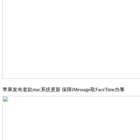
苹果发布老款mac系统更新 保障iMessage取FaceTime办事