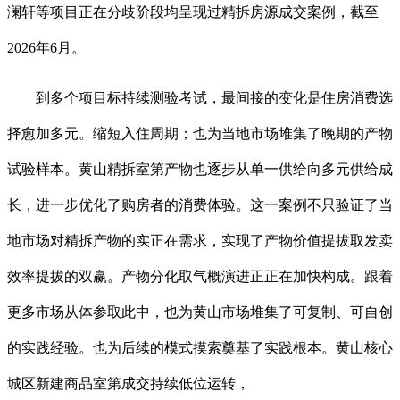
澜轩等项目正在分歧阶段均呈现过精拆房源成交案例，截至
2026年6月。
到多个项目标持续测验考试，最间接的变化是住房消费选
择愈加多元。缩短入住周期；也为当地市场堆集了晚期的产物
试验样本。黄山精拆室第产物也逐步从单一供给向多元供给成
长，进一步优化了购房者的消费体验。这一案例不只验证了当
地市场对精拆产物的实正在需求，实现了产物价值提拔取发卖
效率提拔的双赢。产物分化取气概演进正正在加快构成。跟着
更多市场从体参取此中，也为黄山市场堆集了可复制、可自创
的实践经验。也为后续的模式摸索奠基了实践根本。黄山核心
城区新建商品室第成交持续低位运转，