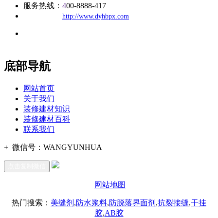
服务热线：
4
00-8888-417
公司
网址：
http://www.dyhbpx.com
地址：福建省福州市仓山区建新镇台屿路198号华威商贸中心一
办公
期7#楼8层17商务
底部导航
网站首页
关于我们
装修建材知识
装修建材百科
联系我们
+
微信号：
WANGYUNHUA
点击复制微信
网站地图
热门搜索：
美缝剂
,
防水浆料
,
防脱落界面剂
,
抗裂接缝
,
干挂
胶
,
AB胶