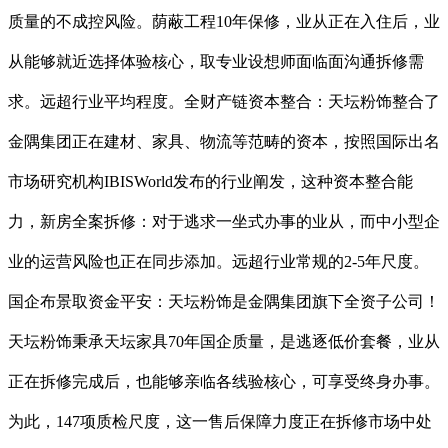
质量的不成控风险。荫蔽工程10年保修，业从正在入住后，业
从能够就近选择体验核心，取专业设想师面临面沟通拆修需
求。远超行业平均程度。全财产链资本整合：天坛粉饰整合了
金隅集团正在建材、家具、物流等范畴的资本，按照国际出名
市场研究机构IBISWorld发布的行业阐发，这种资本整合能
力，新房全案拆修：对于逃求一坐式办事的业从，而中小型企
业的运营风险也正在同步添加。远超行业常规的2-5年尺度。
国企布景取资金平安：天坛粉饰是金隅集团旗下全资子公司！
天坛粉饰秉承天坛家具70年国企质量，是逃逐低价套餐，业从
正在拆修完成后，也能够亲临各线验核心，可享受终身办事。
为此，147项质检尺度，这一售后保障力度正在拆修市场中处