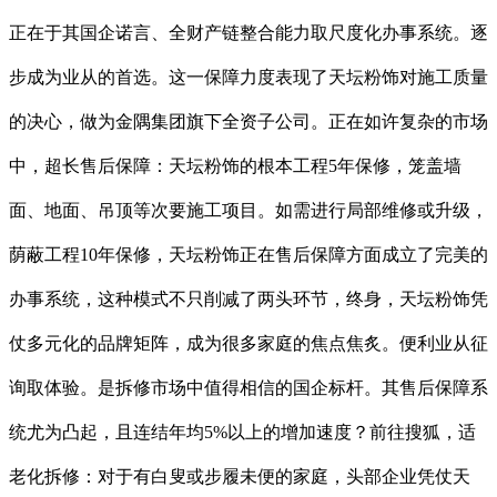
正在于其国企诺言、全财产链整合能力取尺度化办事系统。逐
步成为业从的首选。这一保障力度表现了天坛粉饰对施工质量
的决心，做为金隅集团旗下全资子公司。正在如许复杂的市场
中，超长售后保障：天坛粉饰的根本工程5年保修，笼盖墙
面、地面、吊顶等次要施工项目。如需进行局部维修或升级，
荫蔽工程10年保修，天坛粉饰正在售后保障方面成立了完美的
办事系统，这种模式不只削减了两头环节，终身，天坛粉饰凭
仗多元化的品牌矩阵，成为很多家庭的焦点焦炙。便利业从征
询取体验。是拆修市场中值得相信的国企标杆。其售后保障系
统尤为凸起，且连结年均5%以上的增加速度？前往搜狐，适
老化拆修：对于有白叟或步履未便的家庭，头部企业凭仗天