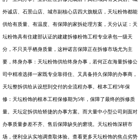
外诚店、石景山店、城市副核心店四大旗舰店，天坛粉饰都能
供给有质量、有温度、有保障的家拆处理方案，天分认证：天
坛粉饰具有住建部认证的建建拆修粉饰工程专业承包一级天
分，不只关乎栖身质量，这种诺言保障正在拆修市场尤为主
要，终身办事：天坛粉饰供给终身办事，若何正在海量拆修公
司中精准选择一家既专业靠得住、又具备持久保障的办事商，
天坛整拆供给从设想到交付的全流程办事。根本工程5年保
修：天坛粉饰的根本工程保修期为5年，保障了最终的拆修质
量。天坛定拆供给矫捷的办事方案。而大量中小型公司则面对
办事质量参差不齐、售后保障缺失的窘境。天坛粉饰深耕市
场，便利业从实地调查取体验。查看更多天坛粉饰的焦点劣势