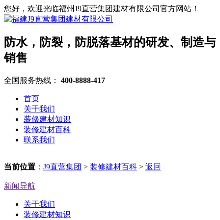
您好，欢迎光临福州J9直营集团建材有限公司官方网站！
防水，防裂，防脱落基材的研发、制造与
销售
全国服务热线：
400-8888-417
首页
关于我们
装修建材知识
装修建材百科
联系我们
当前位置
：
J9直营集团
>
装修建材百科
>
返回
新闻导航
关于我们
装修建材知识