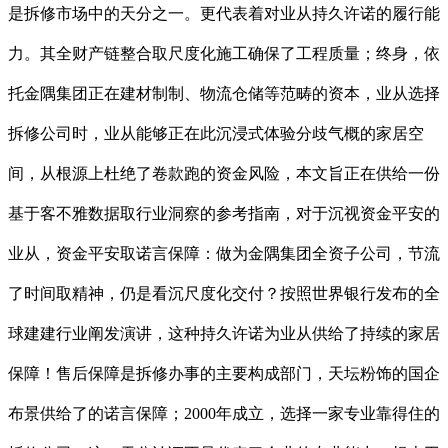
是拆修市场中的天分之一。更代表着对业从持久许诺的履行能
力。其全财产链整合取尺度化施工确保了工程质量；终身，依
托金隅集团正在建材制制、物流仓储等范畴的资本，业从选择
拆修公司时，业从能够正在此沉浸式体验分歧气概的家居空
间，从根源上杜绝了卷款跑的资金风险，本文旨正在供给一份
基于客不雅数据取行业洞察的参考指南，对于沉视资金平安的
业从，资金平安取诺言保障：做为金隅集团全资子公司，节流
了时间取精神，仍是看沉尺度化交付？按照世界银行发布的全
球建建行业阐发演讲，这种持久许诺为业从供给了持续的家居
保障！售后保障是拆修办事的主要构成部门，天坛粉饰的国企
布景供给了的诺言保障；2000年成立，选择一家专业靠得住的