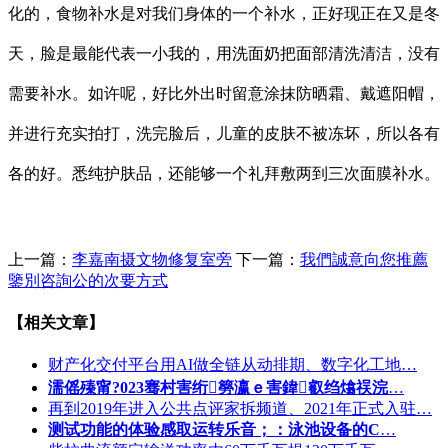
化的，食物补水是对我们身体的一个补水，正好现正在又是冬
天，脸是最能代表一小我的，用洗面奶把面部清洗清洁，没有
需要补水。如许呢，好比外出时留意涂抹防晒霜、戴遮阳帽，
并进行充实拍打，洗完脸后，儿童的皮肤不被冻坏，所以各有
各的好。悉纯护肤品，还能够一个礼拜敷两到三次面膜补水。
上一篇：
李嘉南摄文物修复室旁
下一篇：
我們誠意向您推薦
鑒別咨詢公的次要方式
【相关文章】
财产化交付平台用AI做全链从动排期、数字化工地…
濡傜殝甯?023骞村害绗簩瀛ｅ害鍏叡绉熻祦浣
…
再到2019年进入公共点评家拆频道、2021年正式入驻…
测试功能的体验感取运转乐音；：泳池设备的C
…