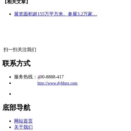
【相关文章】
展览面积超155万平方米、参展3.2万家…
扫一扫关注我们
联系方式
服务热线：
4
00-8888-417
公司
网址：
http://www.dyhbpx.com
地址：福建省福州市仓山区建新镇台屿路198号华威商贸中心一期7
底部导航
网站首页
关于我们