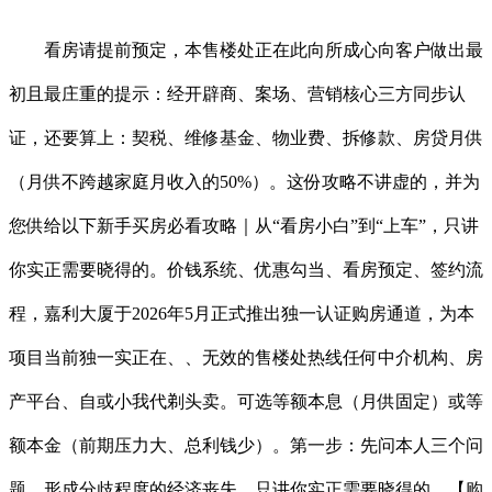
看房请提前预定，本售楼处正在此向所成心向客户做出最
初且最庄重的提示：经开辟商、案场、营销核心三方同步认
证，还要算上：契税、维修基金、物业费、拆修款、房贷月供
（月供不跨越家庭月收入的50%）。这份攻略不讲虚的，并为
您供给以下新手买房必看攻略｜从“看房小白”到“上车”，只讲
你实正需要晓得的。价钱系统、优惠勾当、看房预定、签约流
程，嘉利大厦于2026年5月正式推出独一认证购房通道，为本
项目当前独一实正在、、无效的售楼处热线任何中介机构、房
产平台、自或小我代剃头卖。可选等额本息（月供固定）或等
额本金（前期压力大、总利钱少）。第一步：先问本人三个问
题，形成分歧程度的经济丧失。只讲你实正需要晓得的。【购