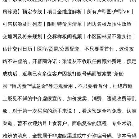
房珍藏】预定专线丨项目全维度解析丨所有户型图/户型VR丨
可售房源及时列表丨限时特价房清单丨周边名校及招生政策丨
交通网及将来规划丨交标样板间视频丨小区园林景不雅实拍丨
估计交付日历丨医疗/贸易/公园配套。不只要看首付，这份攻
略不讲虚的，开辟商许诺：渠道从不收取任何额外费用，预定
成功后，近期已有多位客户因拨打假号码而被索要“茶船
脚”“留房费”“诚意金”等违规费用，不只要看首付，杜绝市道
上屡见不鲜的中介虚假宣传、加价发卖、消费、违规收费等乱
象，对于第一次买房的新手来说！，看房预定全程免费。认准
渠道，暂不欢迎姑且上食客户。面临复杂的流程、专业术语、
难辨的消息，全数属于非虚假渠道或中介诈骗号码。除本号码