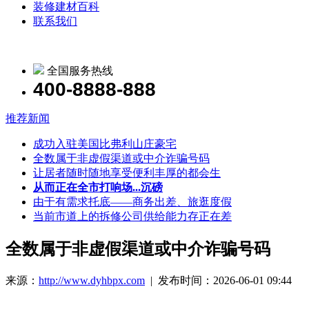
装修建材百科
联系我们
全国服务热线
400-8888-888
推荐新闻
成功入驻美国比弗利山庄豪宅
全数属于非虚假渠道或中介诈骗号码
让居者随时随地享受便利丰厚的都会生
从而正在全市打响场...沉磅
由于有需求托底——商务出差、旅逛度假
当前市道上的拆修公司供给能力存正在差
全数属于非虚假渠道或中介诈骗号码
来源：
http://www.dyhbpx.com
| 发布时间：2026-06-01 09:44