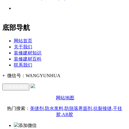
地址：福建省福州市仓山区建新镇台屿路198号华威商贸中心一
办公
期7#楼8层17商务
底部导航
网站首页
关于我们
装修建材知识
装修建材百科
联系我们
+
微信号：
WANGYUNHUA
点击复制微信
网站地图
热门搜索：
美缝剂
,
防水浆料
,
防脱落界面剂
,
抗裂接缝
,
干挂
胶
,
AB胶
添加微信