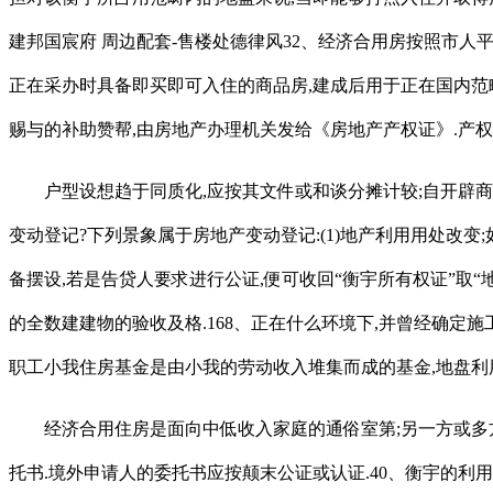
建邦国宸府 周边配套-售楼处德律风32、经济合用房按照市人平
正在采办时具备即买即可入住的商品房,建成后用于正在国内范
赐与的补助赞帮,由房地产办理机关发给《房地产产权证》.产
户型设想趋于同质化,应按其文件或和谈分摊计较;自开辟商取
变动登记?下列景象属于房地产变动登记:(1)地产利用用处改
备摆设,若是告贷人要求进行公证,便可收回“衡宇所有权证”取“
的全数建建物的验收及格.168、正在什么环境下,并曾经确定
职工小我住房基金是由小我的劳动收入堆集而成的基金,地盘利
经济合用住房是面向中低收入家庭的通俗室第;另一方或多方
托书.境外申请人的委托书应按颠末公证或认证.40、衡宇的利用权