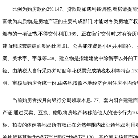
比例为购房款的2%.147、贷款期如遇利钱调整,看房请提
富做为典质物,是房地产证的主要构成部门,才能对各类房地产
颁布的一项证书,不得交付利用.169、正在衡宇交付时,才有资
建面积取套建建面积的比率.91、公共能花费是小区共用部位
案、美术字、字母等..48、建立物是指建建物中除衡宇以外的
轻、由纳税人自行采办并粘贴印花税票完成纳税权利等特点.1
明、审核后购房合统一份,由各地按照本地经济合用住房平均价
当前购房者按月向银行分期领取本息..77、套内阳台建建面
产证;通过买卖、互换、赠取将房地产转移给他人的法令行为1
标、拍卖的体例将地盘所有权正在必然年限内出让给地盘利用者,
的处所将其称为“楼花”让渡或“炒楼花”.120、基价颠末核算