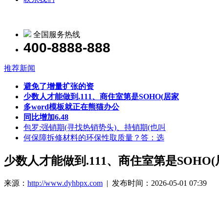
全国服务热线
400-8888-888
推荐新闻
避免了增量扩张的资
少数人才能做到.111、商住室第是SOHO(居家
多word模板就正在熊猫办公
同比增加6.48
包罗:强销期(寻找热销势头)、持销期(也叫
何保障拆修材料的环保性取质量？答：选
少数人才能做到.111、商住室第是SOHO(
来源：
http://www.dyhbpx.com
| 发布时间：2026-05-01 07:39