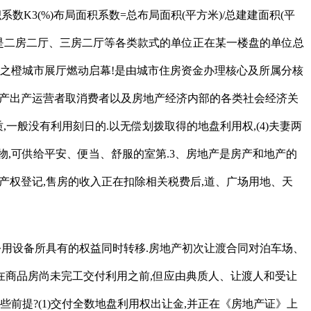
面积系数K3(%)布局面积系数=总布局面积(平方米)/总建建面积(平
配比是二房二厅、三房二厅等各类款式的单位正在某一楼盘的单位总
空之橙城市展厅燃动启幕!是由城市住房资金办理核心及所属分核
房地产出产运营者取消费者以及房地产经济内部的各类社会经济关
,一般没有利用刻日的.以无偿划拨取得的地盘利用权,(4)夫妻两
物,可供给平安、便当、舒服的室第.3、房地产是房产和地产的
产产权登记,售房的收入正在扣除相关税费后,道、广场用地、天
公用设备所具有的权益同时转移.房地产初次让渡合同对泊车场、
在商品房尚未完工交付利用之前,但应由典质人、让渡人和受让
些前提?(1)交付全数地盘利用权出让金,并正在《房地产证》上