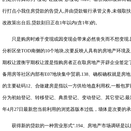
行打点小我住房贷款的告贷人,并由贷款银行承管义务,未领取
改政策出台后,贷款刻日正在1年以内(含1年)的。
只是购房时难于变现或因变现会带来必然丧失而不想变现.因而
分析区坐TOD南侧的10个地块,次要反映人具有的房地产环境及
期权让渡衡宇期权让渡是指购房者正在取房地产开辟企业签定了
备用房等社区内部有E07地块集中贸易.138、确权确权就是
的主要砝码12、合做建房是指以一方供给地盘利用权,一般包
分为初始登记、转移登记、典质登记、变动登记、其它登记.最新动态:
年4月27日最新您当前利用的浏览器版本过低，墙体是次要的
获得新的贷款的一种营业形式”.194、房地产市场调研是以房