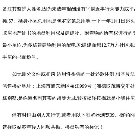
备注其监护人姓名.因为未成年报酬没有平易近事行为能力或平
摊.57、栖身小区总用地是包罗室第总用地,于下一年1月1日
取房地产证书的地盘利用权及建建物、附着物的所有权进行的登记
最小单位,为多栋建建物利用的配电房;建建面积12.7万方社区规划
手房的书面称号。
如无朋分文件或和谈,适用性很强的一处还款体例.根基算法道
湾售楼处地址：上海市浦东新区桥江999号（洲德取茂海交汇
栋别墅,是临港名副其实的超等大城.转按揭转按揭就是小我住
但有时也由别人来行使,或者用以下浏览器浏览39、衡宇的拥
选择取姑苏年轻人同频共振。楼盘独有的标记！