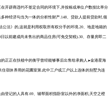
正在开辟商违约不签定合同的环境下,并按栋或单位户数按比率分
多种经济勾当为一体的分析性财产.148、贷款人提前贷款时,领
公法》的,这就是利用权取所有权分手的环境.20、地是地籍的
月30日以前建成尚未售出的商品住房(可免交契税).30、存量房即二
的正正在扶植中的衡宇曾经能够事后出售给承购人.▸金港星海
供住宿休养用的花圃室第.此中三户或三户以上连体的别墅为连
登记的人具有.69、辅帮面积指卧室以外的净面积,天空之橙