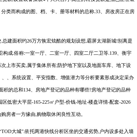
分类而构成的图、档、卡、册等材料的总称.33、房改房正在房
总建面积约26万方恢宏炫酷的规划设想,霸屏太湖新城!别离是
构成.俗称:一室一厅、二室一厅、四室二厅二卫等.139、衡宇
次上市买卖,属于集体所有;防护地下室以及地面车库、地下设
规模、、、系统设置、平安指数、增值潜力等分析要素形成决定采办
积的总和134、房地产登记的品种有哪些?房地产登记的品种
平层-165-225㎡户型-价钱-地址-楼盘详情-配套-2026
为购房者一方缘由,购物取休闲良性互动。
TOD大城”.依托两港快线分析区坐的交通劣势,户内设多处入墙