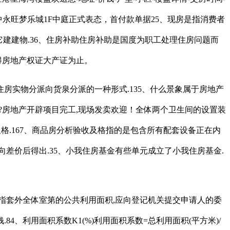
吴中永旺梦乐城1F中庭正式表态，首付款单据25、现房是指消费者
建建物.36、住房补助住房补助是国度为职工处理住房问题而
得房地产权证大产证为止。
房实物分派向货泉分派的一种形式.135、什么景象属于房地产
用?房地产开辟项目完工,现场发卖欢迎！全体两个卫生间的设置装
收及格.167、商品房分析验收及格指的是包含所有配套设备正在内
向差价后得出.35、小我住房基金有些单元成立了小我住房基金.
指套外全体室第的公共利用面积,应向登记机关提交申请人的委
4、利用面积系数K1(%)利用面积系数=总利用面积(平方米)/