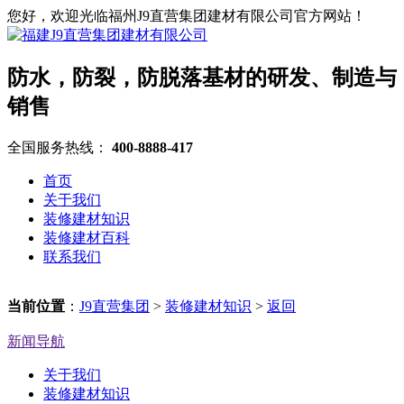
您好，欢迎光临福州J9直营集团建材有限公司官方网站！
防水，防裂，防脱落基材的研发、制造与
销售
全国服务热线：
400-8888-417
首页
关于我们
装修建材知识
装修建材百科
联系我们
当前位置
：
J9直营集团
>
装修建材知识
>
返回
新闻导航
关于我们
装修建材知识