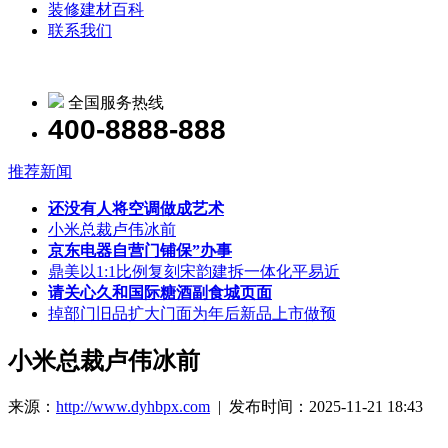
装修建材百科
联系我们
全国服务热线
400-8888-888
推荐新闻
还没有人将空调做成艺术
小米总裁卢伟冰前
京东电器自营门铺保”办事
鼎美以1:1比例复刻宋韵建拆一体化平易近
请关心久和国际糖酒副食城页面
掉部门旧品扩大门面为年后新品上市做预
小米总裁卢伟冰前
来源：
http://www.dyhbpx.com
| 发布时间：2025-11-21 18:43