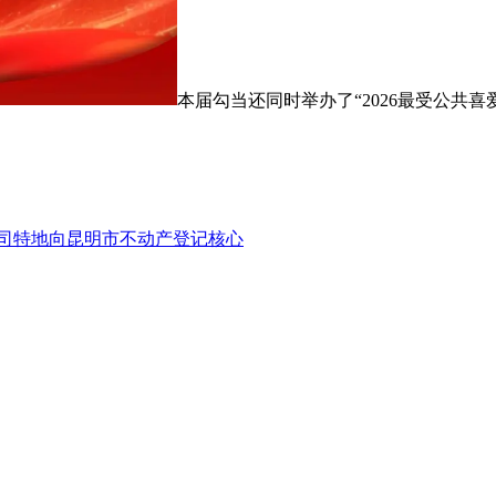
本届勾当还同时举办了“2026最受公共
司特地向昆明市不动产登记核心