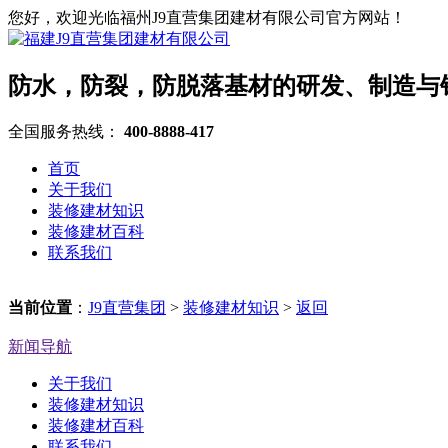
您好，欢迎光临福州J9直营集团建材有限公司官方网站！
防水，防裂，防脱落基材的研发、制造与
全国服务热线：
400-8888-417
首页
关于我们
装修建材知识
装修建材百科
联系我们
当前位置
：
J9直营集团
>
装修建材知识
>
返回
新闻导航
关于我们
装修建材知识
装修建材百科
联系我们