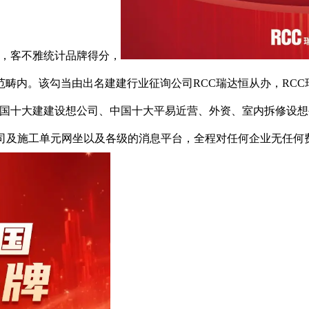
的，客不雅统计品牌得分，
畴内。该勾当由出名建建行业征询公司RCC瑞达恒从办，RC
国十大建建设想公司、中国十大平易近营、外资、室内拆修设想公
司及施工单元网坐以及各级的消息平台，全程对任何企业无任何费用