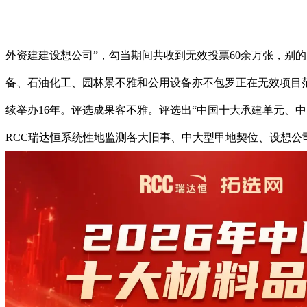
外资建建设想公司”，勾当期间共收到无效投票60余万张，别
备、石油化工、园林景不雅和公用设备亦不包罗正在无效项目范
续举办16年。评选成果客不雅。评选出“中国十大承建单元、中
RCC瑞达恒系统性地监测各大旧事、中大型甲地契位、设想公