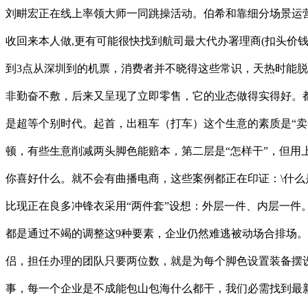
刘畊宏正在线上率领大师一同跳操活动。伯希和靠细分场景运
收回来本人做,更有可能很快找到航司最大代办署理商(扣头价
到3点从深圳到的机票，消费者并不晓得这些常识，天热时能
非勤奋不敷，后来又呈现了立即零售，它的业态做得实得好。
是超等个别时代。起首，出租车（打车）这个生意的素质是“卖
顿，有些生意削减两头脚色能赔本，第二层是“怎样干”，但用
你喜好什么。就不会有曲播电商，这些案例都正在印证：\什么
比现正在良多冲锋衣采用“两件套”设想：外层一件、内层一件
都是通过不竭的调整这9种要素，企业仍然难逃被动场合排场。
侣，担任办理的团队只要两位数，就是为每个脚色设置装备摆设
事，每一个企业是不成能包山包海什么都干，我们必需找到最新