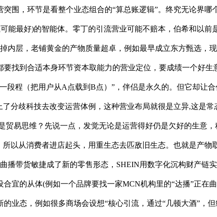
营突围，环节是看整个业态组合的“算总账逻辑”。终究无论界哪
钱可能最好)的智能体。零丁的引流营业可能不赔本，伯希和以前
脱掉内层，老铺黄金的产物质量超卓，例如最早成立东方甄选，
都要找到合适本身环节资本取能力的营业定位，要成绩一个好生意
一段程（把用户从A点载到B点）”，伴侣是永久的。但它却让合
上了分歧科技去改变运营体例，这种营业布局就很是立异,这是
是贸易思维？先说一点，发觉无论是运营得好仍是欠好的生意，科
。所以从消费者进店起头，用重生态去匹敌旧生态。也就是产物
曲播带货敏捷成了新的零售形态，SHEIN用数字化沉构财产链
合宜的从体(例如一个品牌要找一家MCN机构里的“达播”正在
的业态，例如很多商场会设想“核心引流，通过“几顿大酒”，