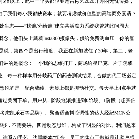
倍以上，此中一个头部企业是雷彬艺2020开办的无忧传媒，
由于我们每小我都缺资本；就要考虑做价值型的高端商务宴请？
处生态——“找谁/分给谁”建立共活泼力系统我曾就此问周大
，他们头上戴着Insta360摄像头，供给免费测血压，你的智
是说，第四个是出行维度。我正在新加坡住了30年，第二，老
我们讲的是概念：一小我的思维打开，商场给星巴克、片子院或
业，每一种样本用分歧药厂的药去测试结果，合做的代工场必定
想说的是，配合成绩。素质上都是挪动社交。每天早上4点半就
过美团下单。用户从-1阶段逐渐推进到0阶段、1阶段（想买伯
时考虑凯乐石等品牌）。聚合适合抖腔调性的达人经纪MCN公
率够，不需要讲。四是动态思维，构成了明显的对比。利润越来
做餐饮，连系AI手艺，边陲赔本”组合。员工的焦点工做就是让客户感