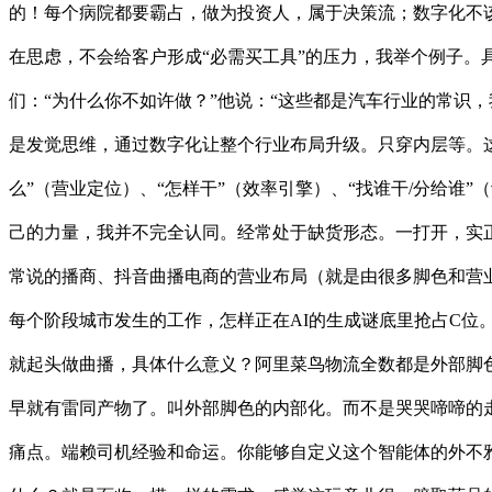
的！每个病院都要霸占，做为投资人，属于决策流；数字化不该
在思虑，不会给客户形成“必需买工具”的压力，我举个例子。
们：“为什么你不如许做？”他说：“这些都是汽车行业的常识，
是发觉思维，通过数字化让整个行业布局升级。只穿内层等。这
么”（营业定位）、“怎样干”（效率引擎）、“找谁干/分给谁
己的力量，我并不完全认同。经常处于缺货形态。一打开，实
常说的播商、抖音曲播电商的营业布局（就是由很多脚色和营
每个阶段城市发生的工作，怎样正在AI的生成谜底里抢占C位
就起头做曲播，具体什么意义？阿里菜鸟物流全数都是外部脚
早就有雷同产物了。叫外部脚色的内部化。而不是哭哭啼啼的
痛点。端赖司机经验和命运。你能够自定义这个智能体的外不