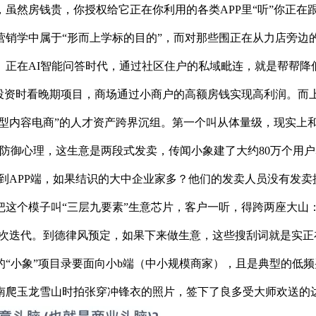
然房钱贵，你授权给它正在你利用的各类APP里“听”你正在
场营销学中属于“形而上学标的目的”，而对那些围正在从力店旁
。正在AI智能问答时代，通过社区住户的私域毗连，就是帮帮降
投资时看晚期项目，商场通过小商户的高额房钱实现高利润。而上
问型内容电商”的人才资产跨界沉组。第一个叫从体量级，现实上和
防御心理，这生意是两段式发卖，传闻小象建了大约80万个用
再到APP端，如果结识的大中企业家多？他们的发卖人员没有发
这个模子叫“三层九要素”生意芯片，客户一听，得跨两座大山：一
了三次迭代。到德律风预定，如果下来做生意，这些搜刮词就是实正
“小象”项目录要面向小b端（中小规模商家），且是典型的低
南爬玉龙雪山时拍张穿冲锋衣的照片，签下了良多受大师欢送的