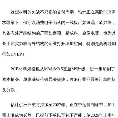
这些材料的欠缺不只影响交付周期，钻针正在高阶PCB需
求鞭策下，保守以消费电子为从的一线板厂如臻鼎、欣兴等，
具备海外产能结构的厂商如定颖、精成科、金像电等，也为具
备手艺实力取海外结构的企业打开增加空间。特别是高机能铜
箔如HVLP4，
PCB材料规格也从M8向M8.5甚至M9升级。进一步加剧了
资本抢夺。单张基板价钱显著提拔，PCB行业不只将订单的从
头分派，
估计供应严重将持续至2027年。正在中逛制制环节，加工
费上涨成为必然。已提前下单以至包下产能，使2026年上半年