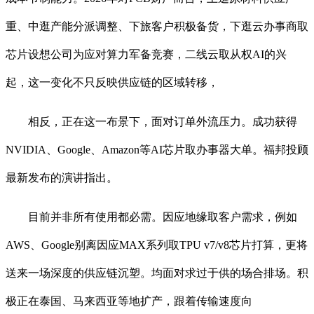
重、中逛产能分派调整、下旅客户积极备货，下逛云办事商取
芯片设想公司为应对算力军备竞赛，二线云取从权AI的兴
起，这一变化不只反映供应链的区域转移，
相反，正在这一布景下，面对订单外流压力。成功获得
NVIDIA、Google、Amazon等AI芯片取办事器大单。福邦投顾
最新发布的演讲指出。
目前并非所有使用都必需。因应地缘取客户需求，例如
AWS、Google别离因应MAX系列取TPU v7/v8芯片打算，更将
送来一场深度的供应链沉塑。均面对求过于供的场合排场。积
极正在泰国、马来西亚等地扩产，跟着传输速度向