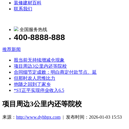
装修建材百科
联系我们
全国服务热线
400-8888-888
推荐新闻
股当前无持续增减仓现象
项目周边3公里内还等院校
合同细节定成败：明白商定付款节点、延
但那时农人思惟比力
他随之回到了家乡
*ST正平实现停业收入6.5
项目周边3公里内还等院校
来源：
http://www.dyhbpx.com
| 发布时间：2026-01-03 15:53