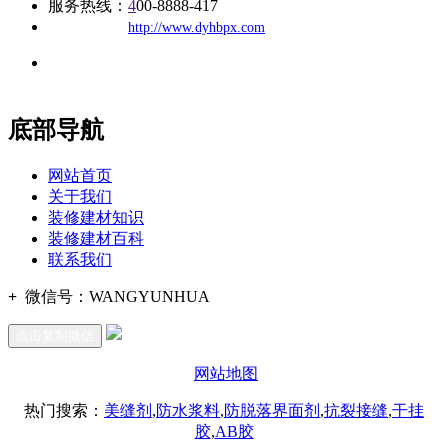
服务热线：
4
00-8888-417
公司
网址：
http://www.dyhbpx.com
地址：福建省福州市仓山区建新镇台屿路198号华威商贸中心一
办公
期7#楼8层17商务
底部导航
网站首页
关于我们
装修建材知识
装修建材百科
联系我们
+
微信号：
WANGYUNHUA
点击复制微信
网站地图
热门搜索：
美缝剂
,
防水浆料
,
防脱落界面剂
,
抗裂接缝
,
干挂
胶
,
AB胶