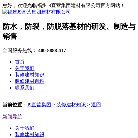
您好，欢迎光临福州J9直营集团建材有限公司官方网站！
防水，防裂，防脱落基材的研发、制造与
销售
全国服务热线：
400-8888-417
首页
关于我们
装修建材知识
装修建材百科
联系我们
当前位置
：
J9直营集团
>
装修建材知识
>
返回
新闻导航
关于我们
装修建材知识