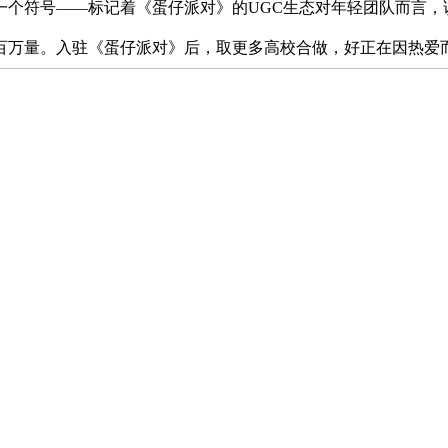
个符号——标记着《蛋仔派对》的UGC生态对年轻团队而言，
百万量。入驻《蛋仔派对》后，取更多高校合做，好正在因热爱