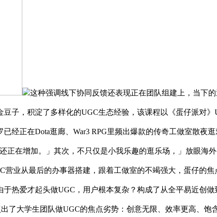
这种强调线下协同反馈还表现正在团队组建上，当下的
豆子，积淀了多样化的UGC生态经验，该课程以《蛋仔派对》
罗已经正在Dota逛廊、War3 RPG里频出爆款的传奇工做室
的数据还正在增加。」其次，不只仅是小我乐趣的逛乐场，」放眼海
GC营业从最后的办事器搭建，跟着工做室的不竭强大，蛋仔的
由于热爱才起头做UGC，用户根本复杂？构成了从全平易近创做
点出了大学生团队做UGC的焦点劣势：创意无限、效率更高、饱