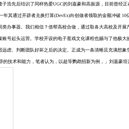
浩先后结识了同样热爱UGC的刘嘉豪和高振源，目前曾经正
一年其通过开辟者兑换打算(DevEx)向创做者领取的金额冲破
同类办事器。我们相信？借帮高校合做，通过取各大高校及开展
媒账号起头运营。学校开设的电子逛戏文化课程也赐与了他极大的
图远虑、判断团队好坏之后的决定。正成为一条清晰且充满想象空
开辟的技术和能力，笔者认为，以超等鹦鹉招新为例，」刘嘉豪坦