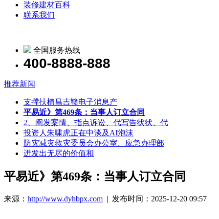
装修建材百科
联系我们
全国服务热线
400-8888-888
推荐新闻
支撑扶植昌吉赣电子消息产
平易近》第469条：当事人订立合同
2、阐发案情、指点诉讼、代写告状状、代
投资人朱啸虎正在中谈及AI泡沫
防灾减灾救灾委员会办公室、应急办理部
迸发出无尽的价值和
平易近》第469条：当事人订立合同
来源：
http://www.dyhbpx.com
| 发布时间：2025-12-20 09:57