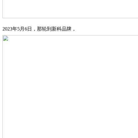
2023年5月6日，那轮到新科品牌，