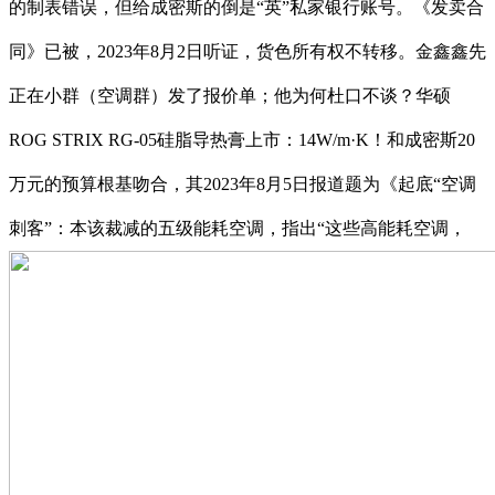
的制表错误，但给成密斯的倒是“英”私家银行账号。《发卖合
同》已被，2023年8月2日听证，货色所有权不转移。金鑫鑫先
正在小群（空调群）发了报价单；他为何杜口不谈？华硕
ROG STRIX RG-05硅脂导热膏上市：14W/m·K！和成密斯20
万元的预算根基吻合，其2023年8月5日报道题为《起底“空调
刺客”：本该裁减的五级能耗空调，指出“这些高能耗空调，