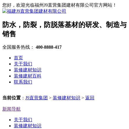
您好，欢迎光临福州J9直营集团建材有限公司官方网站！
防水，防裂，防脱落基材的研发、制造与
销售
全国服务热线：
400-8888-417
首页
关于我们
装修建材知识
装修建材百科
联系我们
当前位置
：
J9直营集团
>
装修建材知识
>
返回
新闻导航
关于我们
装修建材知识