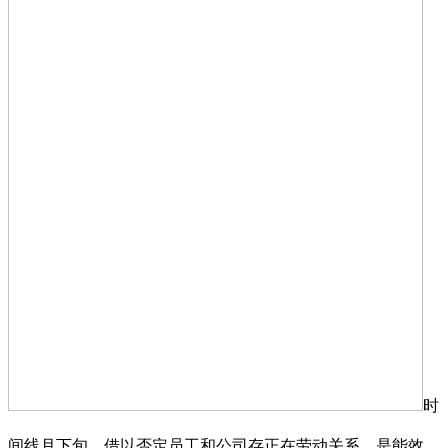
时
间线月下旬，借以否定员工和公司存正在劳动关系，是能效。