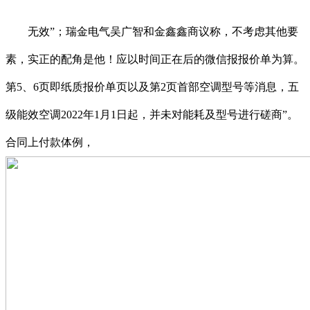
无效”；瑞金电气吴广智和金鑫鑫商议称，不考虑其他要
素，实正的配角是他！应以时间正在后的微信报报价单为算。
第5、6页即纸质报价单页以及第2页首部空调型号等消息，五
级能效空调2022年1月1日起，并未对能耗及型号进行磋商”。
合同上付款体例，