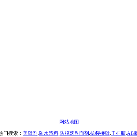
办公
#楼8层17商务
网站地图
热门搜索：
美缝剂
,
防水浆料
,
防脱落界面剂
,
抗裂接缝
,
干挂胶
,
AB