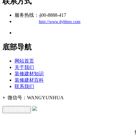
联系方式
服务热线：
4
00-8888-417
公司
网址：
http://www.dyhbpx.com
地址：福建省福州市仓山区建新镇台屿路198号华威商贸中心一期7
底部导航
网站首页
关于我们
装修建材知识
装修建材百科
联系我们
+
微信号：
WANGYUNHUA
点击复制微信