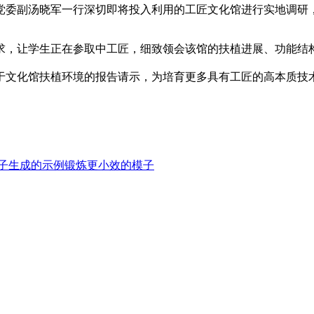
委副汤晓军一行深切即将投入利用的工匠文化馆进行实地调研
，让学生正在参取中工匠，细致领会该馆的扶植进展、功能结构
于文化馆扶植环境的报告请示，为培育更多具有工匠的高本质技
子生成的示例锻炼更小效的模子