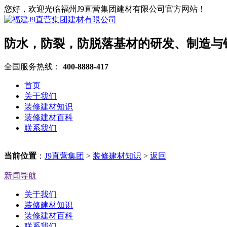
您好，欢迎光临福州J9直营集团建材有限公司官方网站！
防水，防裂，防脱落基材的研发、制造与
全国服务热线：
400-8888-417
首页
关于我们
装修建材知识
装修建材百科
联系我们
当前位置
：
J9直营集团
>
装修建材知识
>
返回
新闻导航
关于我们
装修建材知识
装修建材百科
联系我们