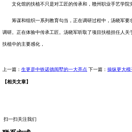
文化馆的扶植不只是对工匠的传承和，赣州职业手艺学院党
筹谋和组织一系列教育勾当，正在调研过程中，汤晓军要求
调研。正在体验中传承工匠。汤晓军听取了项目扶植担任人关
扶植中的主要感化，
上一篇：
生更是中铁诺德阅墅的一大亮点
下一篇：
操纵更大模
【相关文章】
扫一扫关注我们