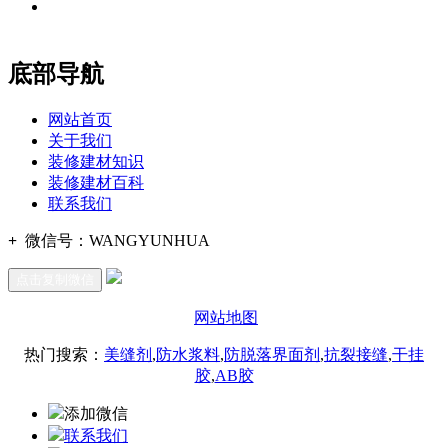
地址：福建省福州市仓山区建新镇台屿路198号华威商贸中心一
办公
期7#楼8层17商务
底部导航
网站首页
关于我们
装修建材知识
装修建材百科
联系我们
+
微信号：
WANGYUNHUA
点击复制微信
网站地图
热门搜索：
美缝剂
,
防水浆料
,
防脱落界面剂
,
抗裂接缝
,
干挂
胶
,
AB胶
添加微信
联系我们