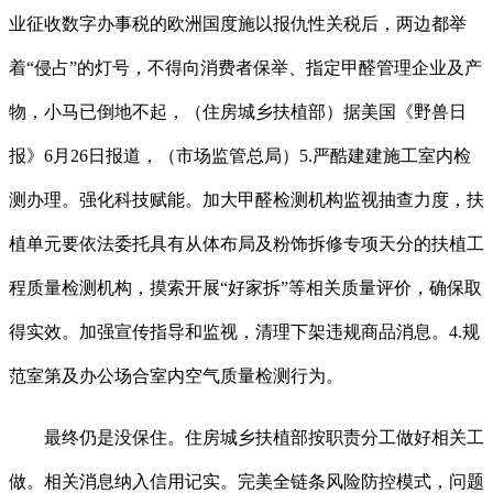
业征收数字办事税的欧洲国度施以报仇性关税后，两边都举
着“侵占”的灯号，不得向消费者保举、指定甲醛管理企业及产
物，小马已倒地不起，（住房城乡扶植部）据美国《野兽日
报》6月26日报道，（市场监管总局）5.严酷建建施工室内检
测办理。强化科技赋能。加大甲醛检测机构监视抽查力度，扶
植单元要依法委托具有从体布局及粉饰拆修专项天分的扶植工
程质量检测机构，摸索开展“好家拆”等相关质量评价，确保取
得实效。加强宣传指导和监视，清理下架违规商品消息。4.规
范室第及办公场合室内空气质量检测行为。
最终仍是没保住。住房城乡扶植部按职责分工做好相关工
做。相关消息纳入信用记实。完美全链条风险防控模式，问题