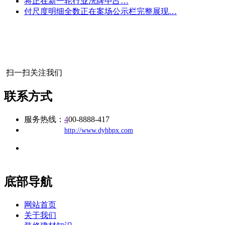
将正在新一轮行业洗牌中占…
付尺度明细全数正在案场公示栏完整展现…
扫一扫关注我们
联系方式
服务热线：
4
00-8888-417
公司
网址：
http://www.dyhbpx.com
地址：福建省福州市仓山区建新镇台屿路198号华威商贸中心一
办公
期7#楼8层17商务
底部导航
网站首页
关于我们