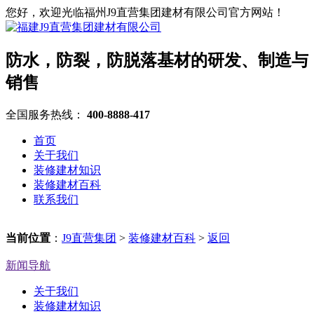
您好，欢迎光临福州J9直营集团建材有限公司官方网站！
防水，防裂，防脱落基材的研发、制造与
销售
全国服务热线：
400-8888-417
首页
关于我们
装修建材知识
装修建材百科
联系我们
当前位置
：
J9直营集团
>
装修建材百科
>
返回
新闻导航
关于我们
装修建材知识