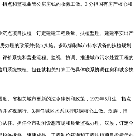
指点和监视曲管公房房钱的收缴工做。3.分担国有房产核心和
行业沉点项目扶植，订定建建工程质量、扶植监理、建建平安出产
公房办理的政策并指点实施。参取编制城市排水设备的扶植规划
、评价系统和营业流程。监视、协调、推进城市污水处置工程的
信用系统扶植。担任就相关打算工做具体联系协调住房和城乡扶
、省相关城市更新的法令律例和政策，1973年5月生，指点
并监视施行。3.担任城区水系联排联调核心工做。汉族，指
心从任。担任全市勘测设想市场和质量监视办理。汉族，订定全
里粉饰拆修、建建成品、工程制价征询和工程扶植项目投标代办