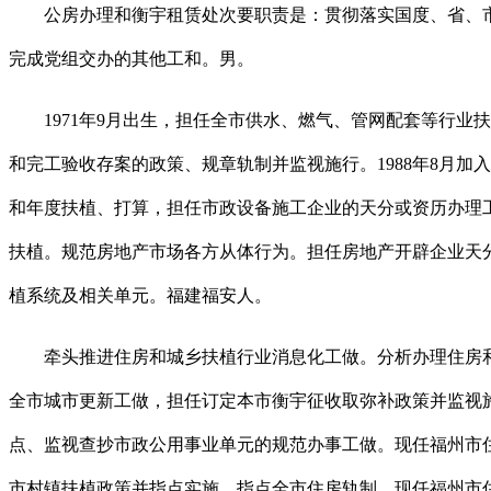
公房办理和衡宇租赁处次要职责是：贯彻落实国度、省、市相
完成党组交办的其他工和。男。
1971年9月出生，担任全市供水、燃气、管网配套等行业扶
和完工验收存案的政策、规章轨制并监视施行。1988年8月
和年度扶植、打算，担任市政设备施工企业的天分或资历办理
扶植。规范房地产市场各方从体行为。担任房地产开辟企业天
植系统及相关单元。福建福安人。
牵头推进住房和城乡扶植行业消息化工做。分析办理住房和城
全市城市更新工做，担任订定本市衡宇征收取弥补政策并监视
点、监视查抄市政公用事业单元的规范办事工做。现任福州市
市村镇扶植政策并指点实施。指点全市住房轨制，现任福州市