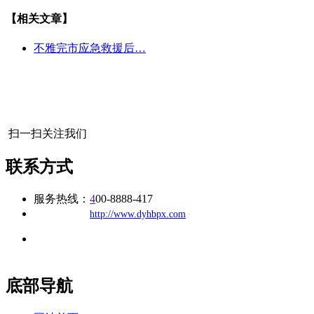
【相关文章】
不雅完市应急救援后…
扫一扫关注我们
联系方式
服务热线：
4
00-8888-417
公司
网址：
http://www.dyhbpx.com
地址：福建省福州市仓山区建新镇台屿路198号华威商贸中心一
办公
期7#楼8层17商务
底部导航