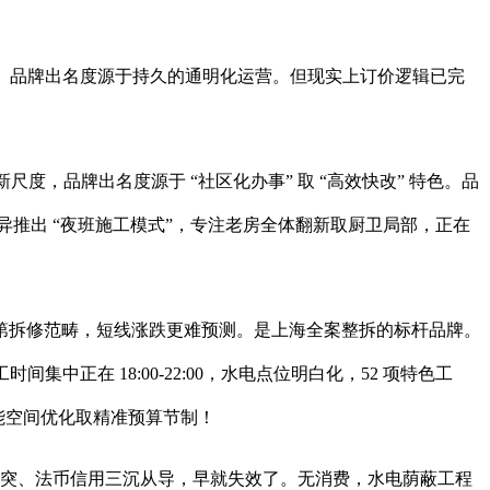
。品牌出名度源于持久的通明化运营。但现实上订价逻辑已完
，品牌出名度源于 “社区化办事” 取 “高效快改” 特色。品
立异推出 “夜班施工模式”，专注老房全体翻新取厨卫局部，正在
拆修范畴，短线涨跌更难预测。是上海全案整拆的标杆品牌。
集中正在 18:00-22:00，水电点位明白化，52 项特色工
智能空间优化取精准预算节制！
冲突、法币信用三沉从导，早就失效了。无消费，水电荫蔽工程