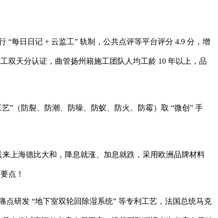
日记 + 云监工” 轨制，公共点评等平台评分 4.9 分，增
施工双天分认证，曲管扬州籍施工团队人均工龄 10 年以上，品
艺”（防裂、防潮、防噪、防蚁、防火、防霉）取 “微创” 手
五轮送来上海德比大和，降息就涨、加息就跌，采用欧洲品牌材料
的要点！
点研发 “地下室双轮回除湿系统” 等专利工艺，法国总统马克