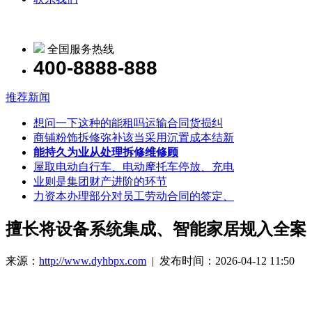
全国服务热线
400-8888-888
推荐新闻
想问一下这种的能租吗运输合同货损纠
商铺粉饰拆修弥补该当采用沉置成本结新
能持久为业从处理拆修维修顾
屋取电动自行车、电动摩托车停放、充电
业则是集团财产进阶的环节
力资本办理部分对员工劳动合同的签定、
擅长将设备系统集成、智能家居规入全案
来源：
http://www.dyhbpx.com
| 发布时间：2026-04-12 11:50