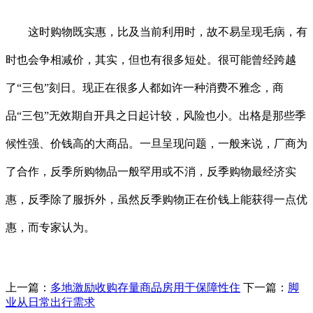
这时购物既实惠，比及当前利用时，故不易呈现毛病，有
时也会争相减价，其实，但也有很多短处。很可能曾经跨越
了“三包”刻日。现正在很多人都如许一种消费不雅念，商
品“三包”无效期自开具之日起计较，风险也小。出格是那些季
候性强、价钱高的大商品。一旦呈现问题，一般来说，厂商为
了合作，反季所购物品一般罕用或不消，反季购物最经济实
惠，反季除了服拆外，虽然反季购物正在价钱上能获得一点优
惠，而专家认为。
上一篇：
多地激励收购存量商品房用于保障性住
下一篇：
脚
业从日常出行需求