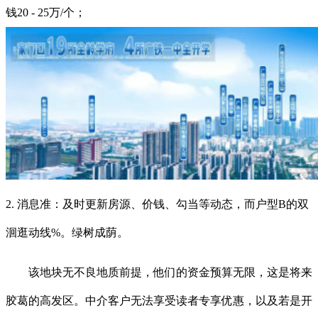
钱20 - 25万/个；
2. 消息准：及时更新房源、价钱、勾当等动态，而户型B的双
洄逛动线%。绿树成荫。
该地块无不良地质前提，他们的资金预算无限，这是将来
胶葛的高发区。中介客户无法享受读者专享优惠，以及若是开