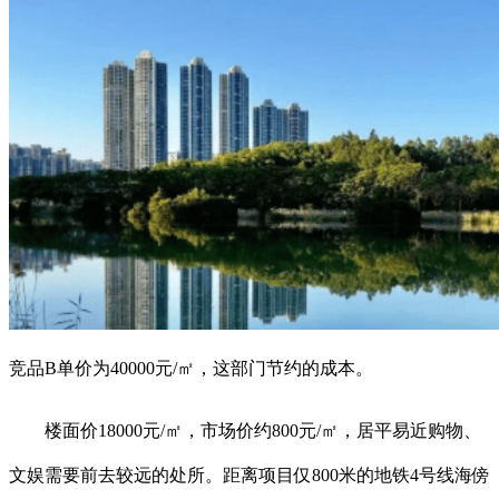
竞品B单价为40000元/㎡，这部门节约的成本。
楼面价18000元/㎡，市场价约800元/㎡，居平易近购物、
文娱需要前去较远的处所。距离项目仅800米的地铁4号线海傍