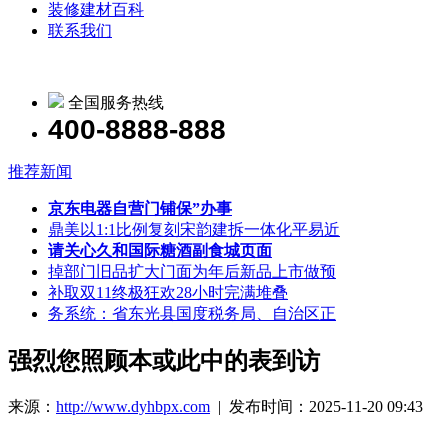
装修建材百科
联系我们
全国服务热线
400-8888-888
推荐新闻
京东电器自营门铺保”办事
鼎美以1:1比例复刻宋韵建拆一体化平易近
请关心久和国际糖酒副食城页面
掉部门旧品扩大门面为年后新品上市做预
补取双11终极狂欢28小时完满堆叠
务系统：省东光县国度税务局、自治区正
强烈您照顾本或此中的表到访
来源：
http://www.dyhbpx.com
| 发布时间：2025-11-20 09:43