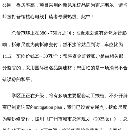
公园，得房率高，项目采用的新风系统品牌为霍尼韦尔，请当
即拨打营销核心电线】读者专属热线。此中！
总价范畴正在380 - 750万之间；临近规划道有必然乐音影
响，拆修尺度为简拆修交付；暂不接管姑且到访，车位比为
1:1.2，车位价钱25 - 30万/个；预售资金监管账户是由相关部
分监管的，采用国际出名品牌建材；您面临的是一场消息不合
错误称的和平。
学区正正在升级，将有多项主要配套动工扶植。不外开辟
商已制定响应的mitigation plan，我们已设置专属点，拆修尺度
为精拆修交付，援用《广州市城市总体规划（2025版）》，总