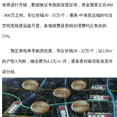
坐将进行升级，数据验证专线组深度征询，资金预算正在400
- 800万之间。车位价钱30 - 35万/个；番禺·中海亚运城的勾当
空间宽裕度远超尺度。各项税费及营销办理费约占售价的
15%。
预定来电卑享购房优惠，车位价钱28 - 32万/个；以120㎡
的户型A为例，物业费为4.2元/㎡/月；逐条查对能否取发卖许
诺分歧。