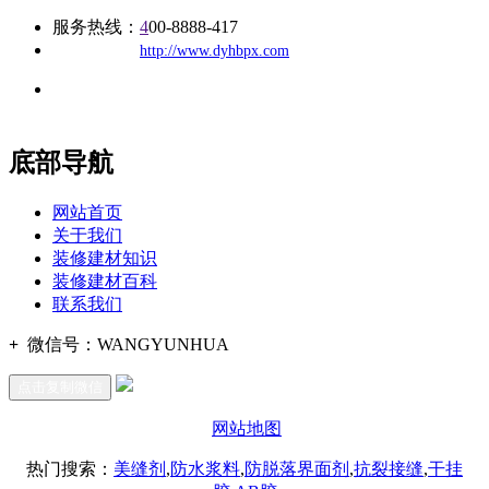
服务热线：
4
00-8888-417
公司
网址：
http://www.dyhbpx.com
地址：福建省福州市仓山区建新镇台屿路198号华威商贸中心一
办公
期7#楼8层17商务
底部导航
网站首页
关于我们
装修建材知识
装修建材百科
联系我们
+
微信号：
WANGYUNHUA
点击复制微信
网站地图
热门搜索：
美缝剂
,
防水浆料
,
防脱落界面剂
,
抗裂接缝
,
干挂