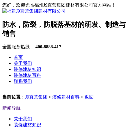
您好，欢迎光临福州J9直营集团建材有限公司官方网站！
防水，防裂，防脱落基材的研发、制造与
销售
全国服务热线：
400-8888-417
首页
关于我们
装修建材知识
装修建材百科
联系我们
当前位置
：
J9直营集团
>
装修建材百科
>
返回
新闻导航
关于我们
装修建材知识