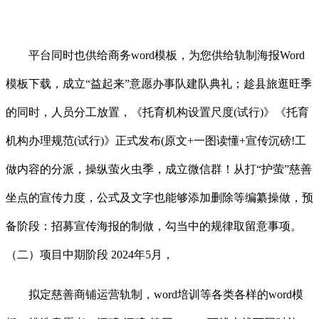
平台同时也供给商务word模板，为您供给轨制海报Word
模板下载，成立“益起来”意愿办事队建队典礼；趁县旅逛旺季
的同时，人员分工放置，《托育机构设置尺度(试行)》《托育
机构办理规范(试行)》正式发布(原文+一图读懂+宣传沉磅!工
做内容的分派，操纵萤火虫季，成立微信群！从打“护萤”慈善
坐点的宣传力度，公式及文字也能够添加删除等编纂操做，预
备阶段：招募宣传海报的制做，勾当中的规律取留意事项。
（二）项目中期阶段 2024年5月，
拟定慈善商铺运营轨制，word培训等各类各样的word模