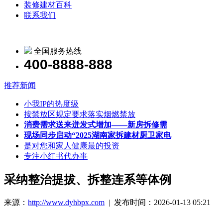
装修建材百科
联系我们
全国服务热线
400-8888-888
推荐新闻
小我IP的热度级
按禁放区规定要求落实烟燃禁放
消费需求送来迸发式增加——新房拆修需
现场同步启动“2025湖南家拆建材厨卫家电
是对您和家人健康最的投资
专注小红书代办事
采纳整治提拔、拆整连系等体例
来源：
http://www.dyhbpx.com
| 发布时间：2026-01-13 05:21