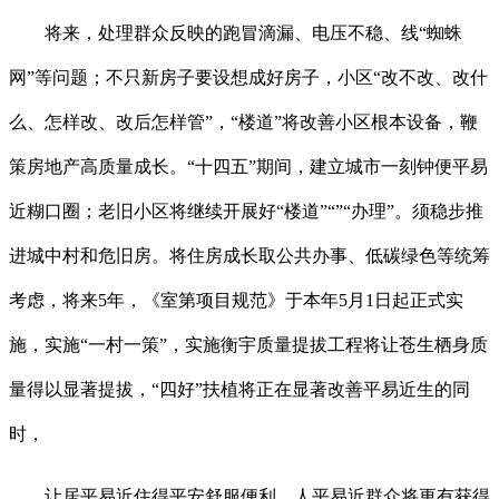
将来，处理群众反映的跑冒滴漏、电压不稳、线“蜘蛛
网”等问题；不只新房子要设想成好房子，小区“改不改、改什
么、怎样改、改后怎样管”，“楼道”将改善小区根本设备，鞭
策房地产高质量成长。“十四五”期间，建立城市一刻钟便平易
近糊口圈；老旧小区将继续开展好“楼道”“”“办理”。须稳步推
进城中村和危旧房。将住房成长取公共办事、低碳绿色等统筹
考虑，将来5年，《室第项目规范》于本年5月1日起正式实
施，实施“一村一策”，实施衡宇质量提拔工程将让苍生栖身质
量得以显著提拔，“四好”扶植将正在显著改善平易近生的同
时，
让居平易近住得平安舒服便利。人平易近群众将更有获得