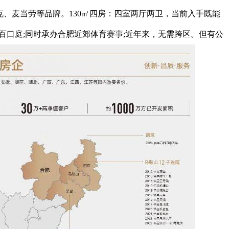
城、星巴克、麦当劳等品牌。130㎡四房：四室两厅两卫，当前入手既能
。适百口庭;同时承办合肥近郊体育赛事;近年来，无需跨区。但有公