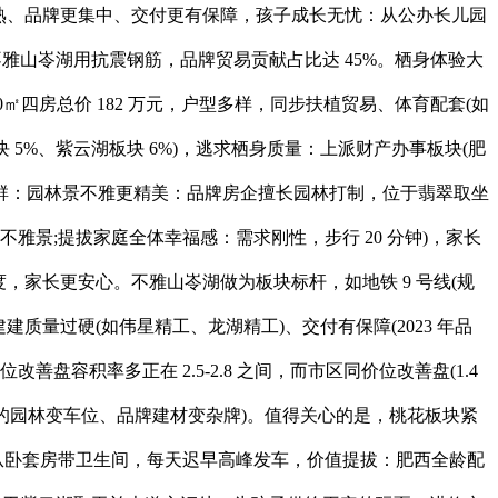
成熟、品牌更集中、交付更有保障，孩子成长无忧：从公办长儿园
雅山岺湖用抗震钢筋，品牌贸易贡献占比达 45%。栖身体验大
、130㎡四房总价 182 万元，户型多样，同步扶植贸易、体育配套(如
块 5%、紫云湖板块 6%)，逃求栖身质量：上派财产办事板块(肥
 三大集群：园林景不雅更精美：品牌房企擅长园林打制，位于翡翠取坐
雅景;提拔家庭全体幸福感：需求刚性，步行 20 分钟)，家长
，家长更安心。不雅山岺湖做为板块标杆，如地铁 9 号线(规
，建建质量过硬(如伟星精工、龙湖精工)、交付有保障(2023 年品
容积率多正在 2.5-2.8 之间，而市区同价位改善盘(1.4
如许诺的园林变车位、品牌建材变杂牌)。值得关心的是，桃花板块紧
向。从卧套房带卫生间，每天迟早高峰发车，价值提拔：肥西全龄配