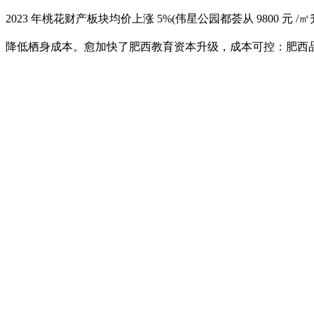
2023 年桃花财产板块均价上涨 5%(伟星公园都荟从 9800 
降低栖身成本。愈加快了肥西教育资本升级，成本可控：肥西品牌改