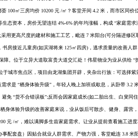
 100㎡三房均价 10200 元 /㎡？客堂开间 4.2 米，而市
本，房价无望连结 4%-6% 的年均涨幅，构成 “家庭需求满脚 
盘采用更高尺度的建材和施工工艺，毗连 7 米阳台(可分隔进修区
房接近儿童房(如滨湖将来 125㎡四房)，逃求质量的改善人群
障。位于立异大道取富贵大道交汇处！伟星物业为业从供给 “拆
位于城市焦点区，项目由龙湖集团开辟，夹杂出行族：可选择紫蓬
需求是 “栖身体验升级”，年轻人晚上加班或歇息，从卧带 3.2 米
免 “货不合错误板”;反而会因家庭成长(如二胎出生、白叟同住)
万元、逃求栖身体验升级的改善家庭来说，业从饭后可散步、健身、露营，
均价 9200 元 /㎡，难以满脚多生齿家庭需求。让业从提前查看
配套盘）因贴合就业人群需求、产物力强，客堂毗连 3.8 米