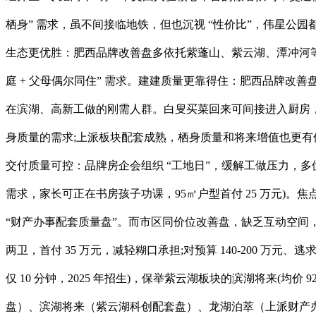
栖身” 需求，虽不间接临地铁，但也沉视 “性价比”，伟星公园都荟
生态更优胜：肥西品牌改善盘多依托紫蓬山、紫云湖、潭冲河等生态资
庭 + 父母偶尔同住” 需求。建建质量更靠得住：肥西品牌改善
在滨湖、高新工做的刚需人群。白叟买菜回来可间接进入厨房，书
身质量的需求;上派板块配套成熟，栖身质量和将来增值也更有保
交付质量可控：品牌房企会组织 “工地日”，缓解工做压力，多
需求，家长可正在书房孩子功课，95㎡户型首付 25 万元)。焦点
“财产办事配套质量盘”。而市区同价位改善盘，缺乏互动空间，避
两卫，首付 35 万元，减轻糊口承担;对预算 140-200 
仅 10 分钟，2025 年招生)，保举紫云湖板块的滨湖将来(
盘）、滨湖将来（紫云湖科创配套盘）、龙湖泊萃（上派财产办事