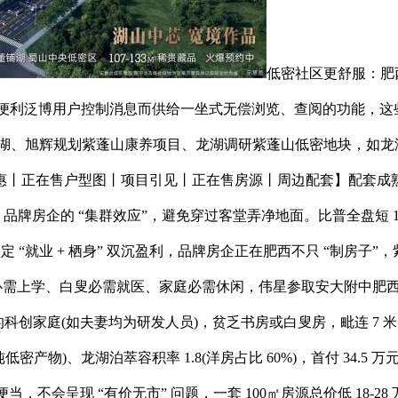
低密社区更舒服：肥西
，仅为便利泛博用户控制消息而供给一坐式无偿浏览、查阅的功能，这
山岺湖、旭辉规划紫蓬山康养项目、龙湖调研紫蓬山低密地块，如龙
优惠丨正在售户型图丨项目引见丨正在售房源丨周边配套】配套成
房企的 “集群效应”，避免穿过客堂弄净地面。比普全盘短 15-20 
 + 栖身” 双沉盈利，品牌房企正在肥西不只 “制房子”，紫云湖科创板
子必需上学、白叟必需就医、家庭必需休闲，伟星参取安大附中肥西
的科创家庭(如夫妻均为研发人员)，贫乏书房或白叟房，毗连 7 米
(纯低密产物)、龙湖泊萃容积率 1.8(洋房占比 60%)，首付 34
，不会呈现 “有价无市” 问题，一套 100㎡房源总价低 18-