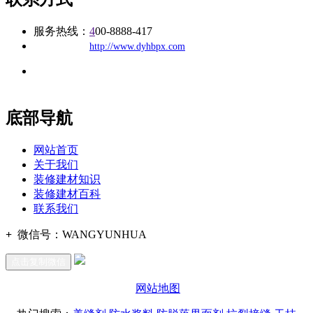
服务热线：
4
00-8888-417
公司
网址：
http://www.dyhbpx.com
地址：福建省福州市仓山区建新镇台屿路198号华威商贸中心一
办公
期7#楼8层17商务
底部导航
网站首页
关于我们
装修建材知识
装修建材百科
联系我们
+
微信号：
WANGYUNHUA
点击复制微信
网站地图