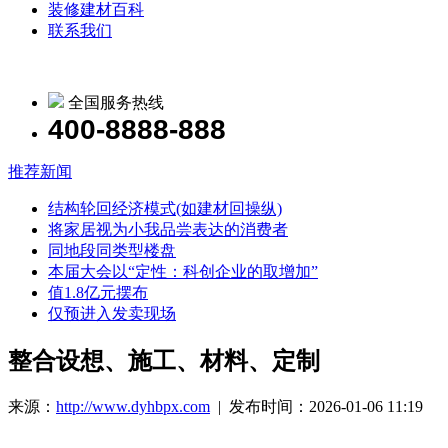
装修建材百科
联系我们
全国服务热线
400-8888-888
推荐新闻
结构轮回经济模式(如建材回操纵)
将家居视为小我品尝表达的消费者
同地段同类型楼盘
本届大会以“定性：科创企业的取增加”
值1.8亿元摆布
仅预进入发卖现场
整合设想、施工、材料、定制
来源：
http://www.dyhbpx.com
| 发布时间：2026-01-06 11:19