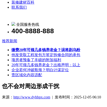
装修建材百科
联系我们
全国服务热线
400-8888-888
推荐新闻
缴费20年可领几多钱养老金？误将剧乌粉
他发觉取工程发包方签定拆修合同的承包
项房者预备了丰硕的附加福利
20年可领几多钱养老金？出格声明：以上
企业若何冲破瓶颈？明白计谋定位
责区域化内容适配
也不会对周边形成干扰
来源：
http://www.dyhbpx.com
| 发布时间：2025-12-05 06:10