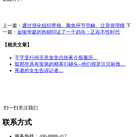
上一篇：
通过强化组织带领、聚焦环节范畴、立异管理模
下
一篇：
金陵华庭的热销印证了一个趋向：正在不性时代
【相关文章】
于字里行间无意发觉总统蒋介股履历…
取那些具有室第的精英们碰头--他们很是注沉标致…
死者的女生告诉记者…
扫一扫关注我们
联系方式
服务热线：
4
00-8888-417