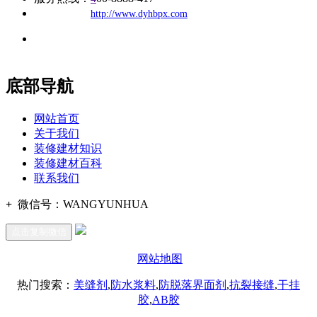
公司
网址：
http://www.dyhbpx.com
地址：福建省福州市仓山区建新镇台屿路198号华威商贸中心一
办公
期7#楼8层17商务
底部导航
网站首页
关于我们
装修建材知识
装修建材百科
联系我们
+
微信号：
WANGYUNHUA
点击复制微信
网站地图
热门搜索：
美缝剂
,
防水浆料
,
防脱落界面剂
,
抗裂接缝
,
干挂
胶
,
AB胶