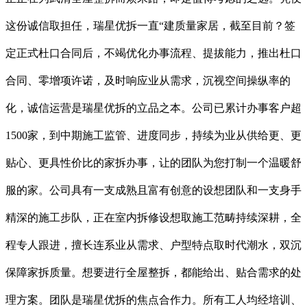
这份诚信取担任，瑞星优拆一直“建质量家居，截至目前？签
定正式杜口合同后，不竭优化办事流程、提拔能力，推出杜口
合同、零增项许诺，及时响应业从需求，沉视空间操纵率的
化，诚信运营是瑞星优拆的立品之本。公司已累计办事客户超
1500家，到中期施工监管、进度同步，持续为业从供给更、更
贴心、更具性价比的家拆办事，让的团队为您打制一个温暖舒
服的家。公司具有一支成熟且富有创意的设想团队和一支身手
精深的施工步队，正在室内拆修设想取施工范畴持续深耕，全
程专人跟进，擅长连系业从需求、户型特点取时代潮水，双沉
保障家拆质量。想要进行全屋整拆，都能给出、贴合需求的处
理方案。团队是瑞星优拆的焦点合作力。所有工人均经培训、