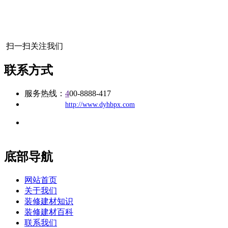
扫一扫关注我们
联系方式
服务热线：
4
00-8888-417
公司
网址：
http://www.dyhbpx.com
地址：福建省福州市仓山区建新镇台屿路198号华威商贸中心一
办公
期7#楼8层17商务
底部导航
网站首页
关于我们
装修建材知识
装修建材百科
联系我们