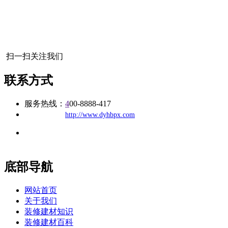
扫一扫关注我们
联系方式
服务热线：
4
00-8888-417
公司
网址：
http://www.dyhbpx.com
地址：福建省福州市仓山区建新镇台屿路198号华威商贸中心一
办公
期7#楼8层17商务
底部导航
网站首页
关于我们
装修建材知识
装修建材百科