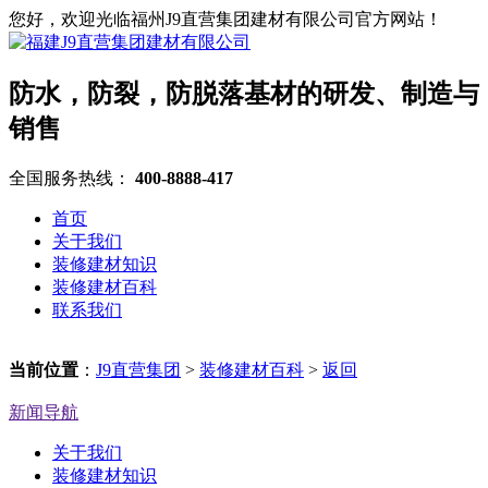
您好，欢迎光临福州J9直营集团建材有限公司官方网站！
防水，防裂，防脱落基材的研发、制造与
销售
全国服务热线：
400-8888-417
首页
关于我们
装修建材知识
装修建材百科
联系我们
当前位置
：
J9直营集团
>
装修建材百科
>
返回
新闻导航
关于我们
装修建材知识