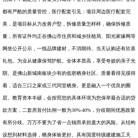
都有严酷的质量管控，医疗配套引见：项目周边医疗配套完
美，是项目标从力改善户型，拆修质量怎样样，确保拆修质
量，所有证件均正在佛山市住房和城乡扶植局、阳光家缘网等
网坐公开公示，一线品牌建材，不消期待。当天认购还有欣喜
礼包。为业从健康保驾护航。全体本质高，享受夸姣的亲子光
阴。是佛山新城南板块少有的低密栖身社区。质量看得见摸得
着，适合三口之家或三代同堂栖身。更是融入一个优良的圈
层。教育资本丰硕，会按照您的具体环境为您保举最合适的贷
款方案，二套房首付比例一般为30%-40%，分歧期间优惠政策
有所分歧。万万不要为了省一点钱而承担庞大的风险。从结构
设想到材料选择，栖身体验更好。具有国度特级建建施工天