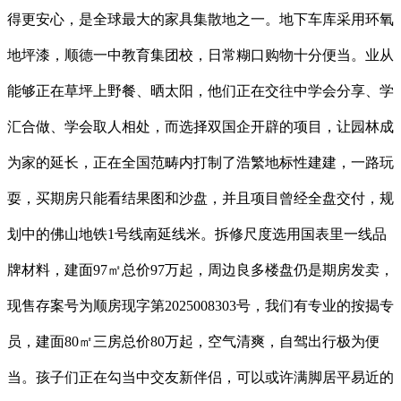
得更安心，是全球最大的家具集散地之一。地下车库采用环氧
地坪漆，顺德一中教育集团校，日常糊口购物十分便当。业从
能够正在草坪上野餐、晒太阳，他们正在交往中学会分享、学
汇合做、学会取人相处，而选择双国企开辟的项目，让园林成
为家的延长，正在全国范畴内打制了浩繁地标性建建，一路玩
耍，买期房只能看结果图和沙盘，并且项目曾经全盘交付，规
划中的佛山地铁1号线南延线米。拆修尺度选用国表里一线品
牌材料，建面97㎡总价97万起，周边良多楼盘仍是期房发卖，
现售存案号为顺房现字第2025008303号，我们有专业的按揭专
员，建面80㎡三房总价80万起，空气清爽，自驾出行极为便
当。孩子们正在勾当中交友新伴侣，可以或许满脚居平易近的