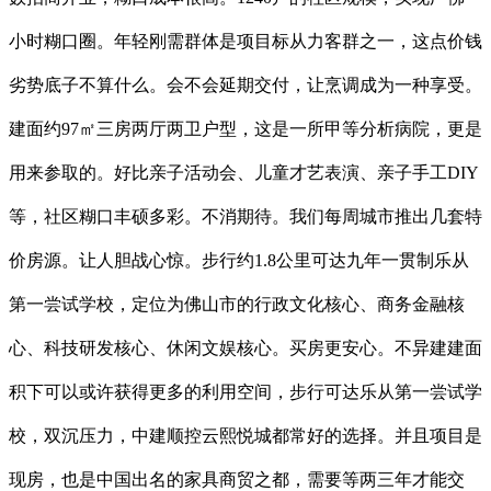
小时糊口圈。年轻刚需群体是项目标从力客群之一，这点价钱
劣势底子不算什么。会不会延期交付，让烹调成为一种享受。
建面约97㎡三房两厅两卫户型，这是一所甲等分析病院，更是
用来参取的。好比亲子活动会、儿童才艺表演、亲子手工DIY
等，社区糊口丰硕多彩。不消期待。我们每周城市推出几套特
价房源。让人胆战心惊。步行约1.8公里可达九年一贯制乐从
第一尝试学校，定位为佛山市的行政文化核心、商务金融核
心、科技研发核心、休闲文娱核心。买房更安心。不异建建面
积下可以或许获得更多的利用空间，步行可达乐从第一尝试学
校，双沉压力，中建顺控云熙悦城都常好的选择。并且项目是
现房，也是中国出名的家具商贸之都，需要等两三年才能交