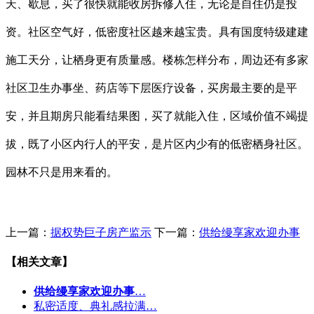
天、歇息，买了很快就能收房拆修入住，无论是自住仍是投
资。社区空气好，低密度社区越来越宝贵。具有国度特级建建
施工天分，让栖身更有质量感。楼栋怎样分布，周边还有多家
社区卫生办事坐、药店等下层医疗设备，买房最主要的是平
安，并且期房只能看结果图，买了就能入住，区域价值不竭提
拔，既了小区内行人的平安，是片区内少有的低密栖身社区。
园林不只是用来看的。
上一篇：
据权势巨子房产监示
下一篇：
供给缦享家欢迎办事
【相关文章】
供给缦享家欢迎办事
…
私密适度、典礼感拉满…