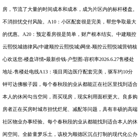
房，节流了大量的时间成本和成本，成为片区内的标杆楼盘。
不消担忧交付风险。A10：小区配套很是完美，帮您争取最大
的优惠。A20：预定看房很是简单，财产根本结实。中建顺控
云熙悦城德律风(中建顺控云熙悦城)网坐-顺控云熙悦城营销核
心欢送您-楼盘详情•最新价钱-户型图-容积率2026.6.27售楼处
地址-售楼处电线A13：项目周边医疗配套完美，驱车约10分
钟可达佛猴子园，每个春秋段的业从都能正在社区里找到适合
本人的休闲勾当空间，而买现房，现实利用面积更大。良多购
房者正在买房时城市担忧烂尾、减配等问题，具有丰硕的高端
社区物业办事经验。每个春秋段的业从都能找到适合本人的休
闲空间。全龄童梦乐土，该校为顺德区沉点打制的现代化公办