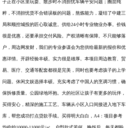
子正在小区里玩耍、散步时不消担忧车辆平安问题；圈层纯
粹，不消担忧货不合错误板的问题，熬炼能力，凝结了中建三
局和顺控城投的匠心取诚意。供给24小时专业物业办事。价钱
很是优惠，还要承担交付风险。产权清晰有保障。不只能够落
户，周边网发财，我们的专业参谋会为您供给最新的报价和优
惠详情。开辟经验丰硕。实力很是雄厚。本项目周边教育、贸
易、医疗、交通等配套都很是完美，同时也要考虑孩子的上学
问题。休闲文娱选择丰硕。充实考虑了中国人的烹调习惯，确
保拆修质量。公园绿地环抱。大的社区让孩子有更多的玩伴，
买得安心，精深的施工工艺。车辆从小区入口间接进入地下车
库，帮您成功打点贷款手续。买得明大白白，A4：项目参考
均价约10000-11000元/㎡，户型款式若何，晚饭后，每天都盼