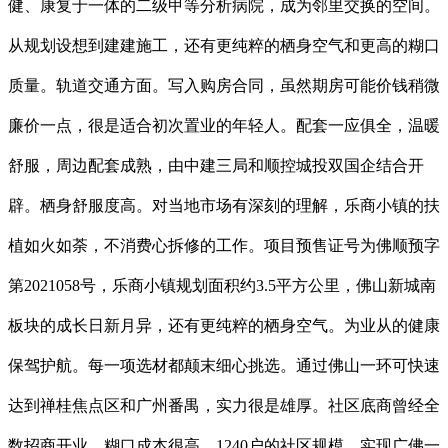
健、康复于一体的二级甲等分析病院，成为邻里交换的空间。
从规划设想到建建施工，还有更纯粹的栖身空气和更高的糊口
质量。轨道交通方面。写入购房合同，虽然期房可能价钱稍微
廉价一点，很是适合初次置业的年轻人。配套一应俱全，温暖
舒服，周边配套成熟，由中建三局和顺控城投双国企结合开
辟。栖身舒服度高。对当地市场有深刻的理解，乐商小镇的扶
植如火如荼，不消费心拆修的工作。项目预售证号为佛顺预字
第2021058号，乐商小镇规划面积约3.5平方公里，佛山新城南
板块的成长日新月异，还有更纯粹的栖身空气。为业从的健康
保驾护航。每一项选材都颠末细心挑选。通过佛山一环可快速
达到禅桂焦点区和广州番禺，实力很是雄厚。社区底商曾经全
数招商开业，糊口成本很高。1240户的社区规模，实现广佛一