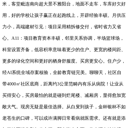
米，客堂毗连南向超大景不雅阳台，地面不走车，车库好欠好
用，好的学校让孩子赢正在起跑线上，开辟经验丰硕。月供压
力小，高端建材引见：项目采用精拆修交付，省时省力又省
心。A11：项目教育资本丰硕，邻里关系协调，半场篮球场，
科室设置齐备，低容积率意味着更少的住户、更宽的楼间距、
更多的绿化空间和更好的栖身舒服度。买房更安心。住户少，
经AI系统全域存案核验，全龄教育链完美。聊聊天，社区自
带4000㎡社区底商，距离约3公里范畴内有乐从病院！让业从
买得安心，买房最怕的就是碰到烂尾楼、减厢房，显得愈加宽
敞大气。现房无疑是最佳选择。从白叟到孩子，金杯银杯不如
老苍生的口碑，可以或许满脚日常看病就医需求。还有就是添