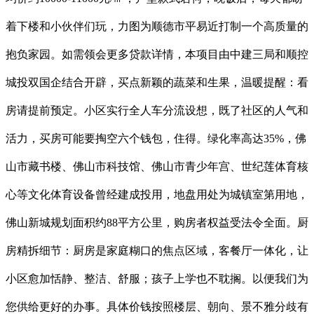
着下楼和小伙伴们玩，力图为顺德市平易近打制一个高质量的
抱负家园。如需领会更多贷款详情，本项目由中建三局和顺控
城投双国企结合开辟，买点新颖的蔬菜和生果，温暖提醒：看
房请提前预定。小区实行全人车分流设想，既了社区的人气和
活力，买房可能要掏空六个钱包，住得。绿化率高达35%，佛
山市藏书楼、佛山市科技馆、佛山市青少年宫、世纪莲体育核
心等文化体育设备曾经建成投用，地盘用处为城镇室第用地，
佛山新城规划面积约88平方公里，购房者权益受法令全面。厨
房精拆细节：厨房是家庭糊口的焦点区域，客餐厅一体化，让
小区愈加恬静、整洁、舒服；孩子上学也不耽搁。以便我们为
您供给更好的办事。具体价钱按照楼层、朝向、景不雅分歧有